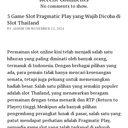
No comments to show.
5 Game Slot Pragmatic Play yang Wajib Dicoba di
Slot Thailand
BY ADMIN ON NOVEMBER 12, 2024
Permainan slot online kini telah menjadi salah satu
hiburan yang paling diminati oleh banyak orang,
termasuk di Indonesia. Dengan berbagai pilihan yang
ada, para pemain tidak hanya mencari kesenangan
semata, tetapi juga peluang untuk memenangkan
hadiah besar. Salah satu pilihan yang semakin populer
adalah slot Thailand, yang menawarkan beragam
permainan dengan tema menarik dan RTP (Return to
Player) tinggi. Meskipun ada banyak pilihan
pengembang perangkat lunak di pasar, salah satu yang
patut mendapat perhatian adalah Pragmatic Play,
penyedia game slot yang telah terkenal di seluruh