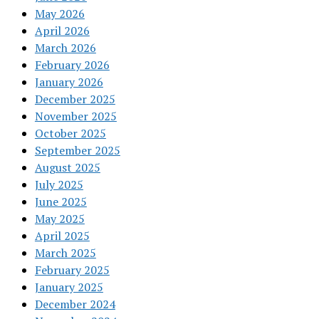
May 2026
April 2026
March 2026
February 2026
January 2026
December 2025
November 2025
October 2025
September 2025
August 2025
July 2025
June 2025
May 2025
April 2025
March 2025
February 2025
January 2025
December 2024