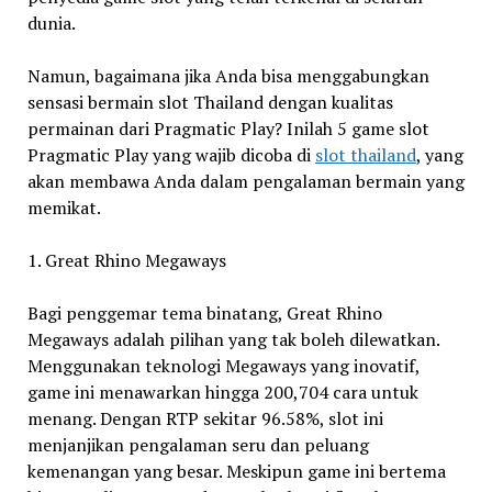
dunia.
Namun, bagaimana jika Anda bisa menggabungkan
sensasi bermain slot Thailand dengan kualitas
permainan dari Pragmatic Play? Inilah 5 game slot
Pragmatic Play yang wajib dicoba di
slot thailand
, yang
akan membawa Anda dalam pengalaman bermain yang
memikat.
1. Great Rhino Megaways
Bagi penggemar tema binatang, Great Rhino
Megaways adalah pilihan yang tak boleh dilewatkan.
Menggunakan teknologi Megaways yang inovatif,
game ini menawarkan hingga 200,704 cara untuk
menang. Dengan RTP sekitar 96.58%, slot ini
menjanjikan pengalaman seru dan peluang
kemenangan yang besar. Meskipun game ini bertema