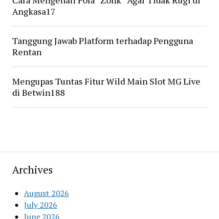
Cara Mengenali Pola “Zonk” Agar Tidak Rugi di
Angkasa17
Tanggung Jawab Platform terhadap Pengguna
Rentan
Mengupas Tuntas Fitur Wild Main Slot MG Live
di Betwin188
Archives
August 2026
July 2026
June 2026