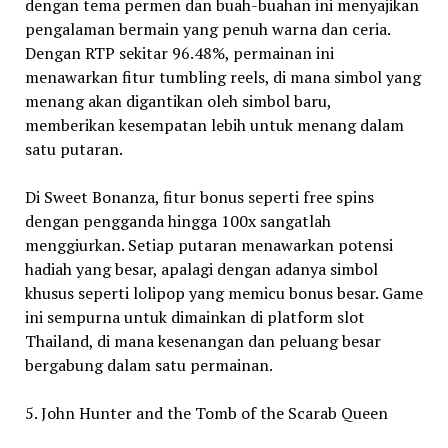
dengan tema permen dan buah-buahan ini menyajikan
pengalaman bermain yang penuh warna dan ceria.
Dengan RTP sekitar 96.48%, permainan ini
menawarkan fitur tumbling reels, di mana simbol yang
menang akan digantikan oleh simbol baru,
memberikan kesempatan lebih untuk menang dalam
satu putaran.
Di Sweet Bonanza, fitur bonus seperti free spins
dengan pengganda hingga 100x sangatlah
menggiurkan. Setiap putaran menawarkan potensi
hadiah yang besar, apalagi dengan adanya simbol
khusus seperti lolipop yang memicu bonus besar. Game
ini sempurna untuk dimainkan di platform slot
Thailand, di mana kesenangan dan peluang besar
bergabung dalam satu permainan.
5. John Hunter and the Tomb of the Scarab Queen