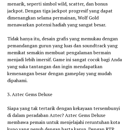
menarik, seperti simbol wild, scatter, dan bonus
jackpot. Dengan tiga jackpot progresif yang dapat
dimenangkan selama permainan, Wolf Gold
menawarkan potensi hadiah yang sangat besar.
Tidak hanya itu, desain grafis yang memukau dengan
pemandangan gurun yang luas dan soundtrack yang
memikat semakin membuat pengalaman bermain
menjadi lebih imersif. Game ini sangat cocok bagi Anda
yang suka tantangan dan ingin mendapatkan
kemenangan besar dengan gameplay yang mudah
dipahami.
3. Aztec Gems Deluxe
Siapa yang tak tertarik dengan kekayaan tersembunyi
di dalam peradaban Aztec? Aztec Gems Deluxe
membawa pemain untuk menjelajahi reruntuhan kota
kuno yang penuh dengan harta karun. Dengan RTP