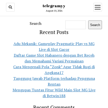
telegramyy
open
menu
August 10, 2026
Search
Search
Recent Posts
Adu Mekanik: Gameplay Pragmatic Play vs MG
Live di Slot Gacor
Daftar Game Slot Habanero dengan Bet Receh
dan Memahami Variasi Permainan
Cara Mengenali Pola “Zonk” Agar Tidak Rugi di
Angkasa17
Tanggung Jawab Platform terhadap Pengguna
Rentan
Mengupas Tuntas Fitur Wild Main Slot MG Live
di Betwin188
Recent Comments