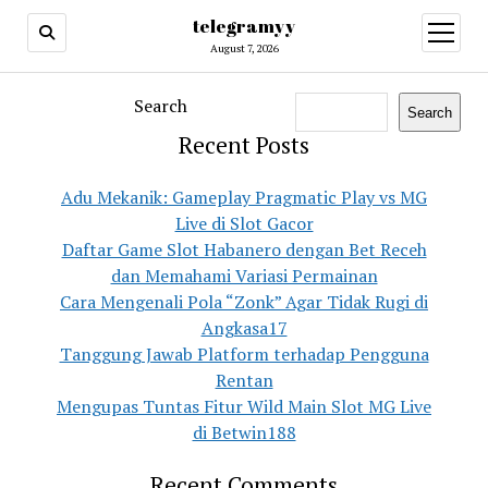
telegramyy
open
menu
August 7, 2026
Search
Search
Recent Posts
Adu Mekanik: Gameplay Pragmatic Play vs MG
Live di Slot Gacor
Daftar Game Slot Habanero dengan Bet Receh
dan Memahami Variasi Permainan
Cara Mengenali Pola “Zonk” Agar Tidak Rugi di
Angkasa17
Tanggung Jawab Platform terhadap Pengguna
Rentan
Mengupas Tuntas Fitur Wild Main Slot MG Live
di Betwin188
Recent Comments