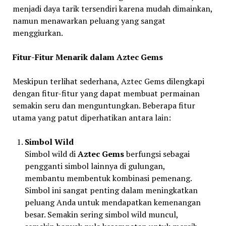
menjadi daya tarik tersendiri karena mudah dimainkan,
namun menawarkan peluang yang sangat
menggiurkan.
Fitur-Fitur Menarik dalam Aztec Gems
Meskipun terlihat sederhana, Aztec Gems dilengkapi
dengan fitur-fitur yang dapat membuat permainan
semakin seru dan menguntungkan. Beberapa fitur
utama yang patut diperhatikan antara lain:
Simbol Wild
Simbol wild di
Aztec Gems
berfungsi sebagai
pengganti simbol lainnya di gulungan,
membantu membentuk kombinasi pemenang.
Simbol ini sangat penting dalam meningkatkan
peluang Anda untuk mendapatkan kemenangan
besar. Semakin sering simbol wild muncul,