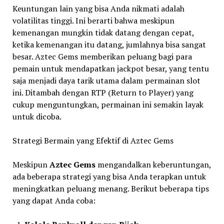
Keuntungan lain yang bisa Anda nikmati adalah
volatilitas tinggi. Ini berarti bahwa meskipun
kemenangan mungkin tidak datang dengan cepat,
ketika kemenangan itu datang, jumlahnya bisa sangat
besar. Aztec Gems memberikan peluang bagi para
pemain untuk mendapatkan jackpot besar, yang tentu
saja menjadi daya tarik utama dalam permainan slot
ini. Ditambah dengan RTP (Return to Player) yang
cukup menguntungkan, permainan ini semakin layak
untuk dicoba.
Strategi Bermain yang Efektif di Aztec Gems
Meskipun
Aztec Gems
mengandalkan keberuntungan,
ada beberapa strategi yang bisa Anda terapkan untuk
meningkatkan peluang menang. Berikut beberapa tips
yang dapat Anda coba: