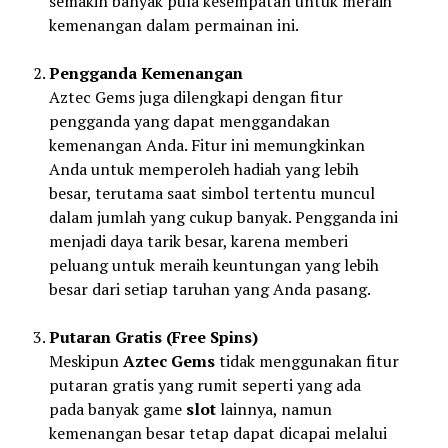
semakin banyak pula kesempatan untuk meraih
kemenangan dalam permainan ini.
Pengganda Kemenangan
Aztec Gems juga dilengkapi dengan fitur
pengganda yang dapat menggandakan
kemenangan Anda. Fitur ini memungkinkan
Anda untuk memperoleh hadiah yang lebih
besar, terutama saat simbol tertentu muncul
dalam jumlah yang cukup banyak. Pengganda ini
menjadi daya tarik besar, karena memberi
peluang untuk meraih keuntungan yang lebih
besar dari setiap taruhan yang Anda pasang.
Putaran Gratis (Free Spins)
Meskipun
Aztec Gems
tidak menggunakan fitur
putaran gratis yang rumit seperti yang ada
pada banyak game
slot
lainnya, namun
kemenangan besar tetap dapat dicapai melalui