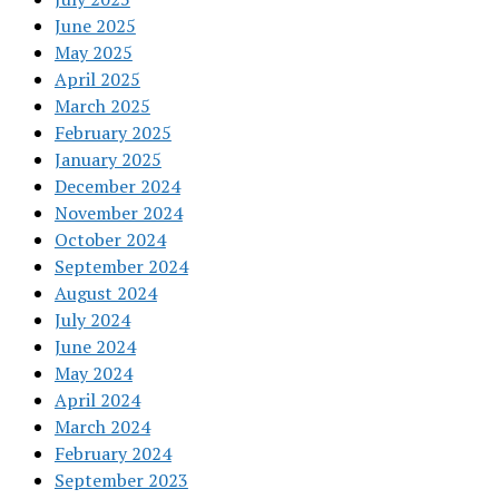
June 2025
May 2025
April 2025
March 2025
February 2025
January 2025
December 2024
November 2024
October 2024
September 2024
August 2024
July 2024
June 2024
May 2024
April 2024
March 2024
February 2024
September 2023