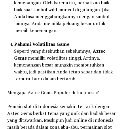
kemenangan. Oleh karena itu, perhatikan baik-
baik saat simbol wild muncul di gulungan. Jika
Anda bisa menggabungkannya dengan simbol
lainnya, Anda memiliki peluang besar untuk
meraih kemenangan.
Pahami Volatilitas Game
Seperti yang disebutkan sebelumnya,
Aztec
Gems
memiliki volatilitas tinggi. Artinya,
kemenangan besar mungkin membutuhkan
waktu, jadi pastikan Anda tetap sabar dan tidak
terburu-buru dalam bertaruh.
Mengapa Aztec Gems Populer di Indonesia?
Pemain slot di Indonesia semakin tertarik dengan
Aztec Gems berkat tema yang unik dan hadiah besar
yang ditawarkan. Meskipun judi online di Indonesia
masih berada dalam zona abu-abu, permainan slot