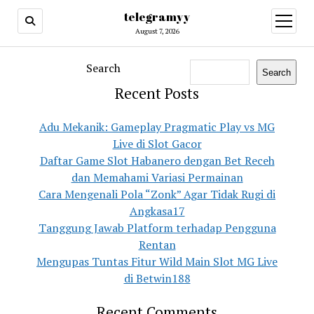
telegramyy
open
menu
August 7, 2026
Search
Search
Recent Posts
Adu Mekanik: Gameplay Pragmatic Play vs MG
Live di Slot Gacor
Daftar Game Slot Habanero dengan Bet Receh
dan Memahami Variasi Permainan
Cara Mengenali Pola “Zonk” Agar Tidak Rugi di
Angkasa17
Tanggung Jawab Platform terhadap Pengguna
Rentan
Mengupas Tuntas Fitur Wild Main Slot MG Live
di Betwin188
Recent Comments