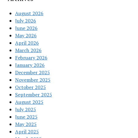
August 2026
July 2026
June 2026
May 2026
April 2026
March 2026
February 2026
January 2026
December 2025
November 2025
October 2025
September 2025
August 2025
July 2025
June 2025
May 2025
April 2025