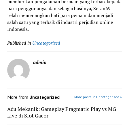
memberikan pengalaman bermain yang terbaik kepada
para penggunanya, dan sebagai hasilnya, Setan69
telah memenangkan hati para pemain dan menjadi
salah satu yang terbaik di industri perjudian online
Indonesia.
Published in
Uncategorized
admin
More from
Uncategorized
More posts in Uncategorized »
Adu Mekanik: Gameplay Pragmatic Play vs MG
Live di Slot Gacor