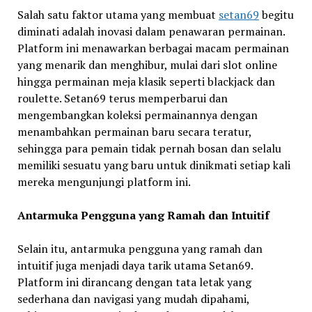
Salah satu faktor utama yang membuat
setan69
begitu
diminati adalah inovasi dalam penawaran permainan.
Platform ini menawarkan berbagai macam permainan
yang menarik dan menghibur, mulai dari slot online
hingga permainan meja klasik seperti blackjack dan
roulette. Setan69 terus memperbarui dan
mengembangkan koleksi permainannya dengan
menambahkan permainan baru secara teratur,
sehingga para pemain tidak pernah bosan dan selalu
memiliki sesuatu yang baru untuk dinikmati setiap kali
mereka mengunjungi platform ini.
Antarmuka Pengguna yang Ramah dan Intuitif
Selain itu, antarmuka pengguna yang ramah dan
intuitif juga menjadi daya tarik utama Setan69.
Platform ini dirancang dengan tata letak yang
sederhana dan navigasi yang mudah dipahami,