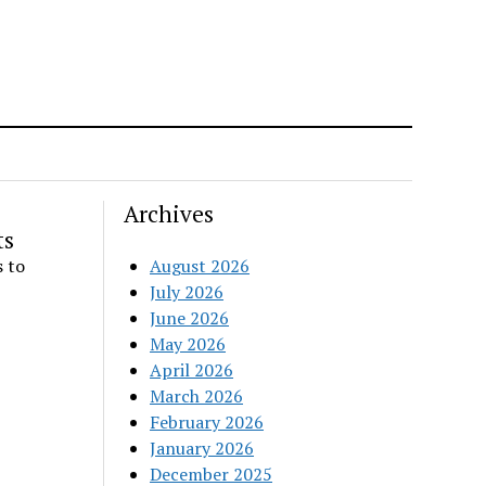
Archives
ts
 to
August 2026
July 2026
June 2026
May 2026
April 2026
March 2026
February 2026
January 2026
December 2025