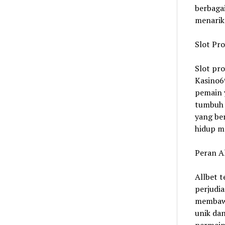
berbaga
menarik
Slot Pro
Slot pro
Kasino69
pemain y
tumbuh 
yang be
hidup m
Peran A
Allbet t
perjudia
membawa
unik da