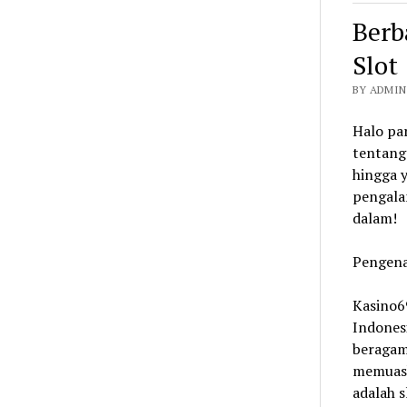
Berb
Slot
BY ADMIN 
Halo par
tentang 
hingga 
pengala
dalam!
Pengena
Kasino69
Indones
beraga
memuaska
adalah 