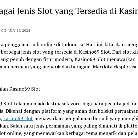
agai Jenis Slot yang Tersedia di Kas
ON JULY 17, 2024
a penggemar judi online di Indonesia! Hari ini, kita akan men
berbagai jenis slot yang tersedia di Kasino69 Slot. Dari slot kl
yang penuh dengan fitur modern, Kasino69 Slot menawarkan
man bermain yang menarik dan beragam. Mari kita eksplorasi 
lan Kasino69 Slot
 Slot telah menjadi destinasi favorit bagi para pecinta judi on
ia. Dikenal dengan platform yang aman dan koleksi permaina
m,
kasino69 slot
menawarkan pengalaman berjudi yang menghi
n. Salah satu jenis permainan yang paling diminati di platfo
slot online, yang menawarkan berbagai tema menarik dan pel