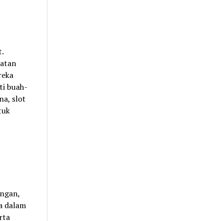
.
patan
reka
ti buah-
na, slot
tuk
angan,
da dalam
rta