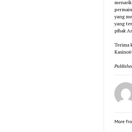
menarik
permaina
yang me
yang te
pihak A
Terima k
Kasino6
Publishe
More fr