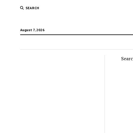
SEARCH
August 7, 2026
Sear