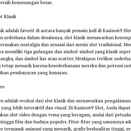
eraih kemenangan besar.
ot Klasik
sik adalah favorit di antara banyak pemain judi di Kasino69 Slot
n sederhana dalam desainnya, slot klasik menawarkan kesem
rasakan nostalgia dan sensasi dari mesin slot tradisional. Me
 memiliki tiga gulungan dan simbol-simbol yang klasik seper
angka, dan simbol liar atau scatter. Meskipun terlihat sederha
ni tetap menarik karena kesederhanaan mereka dan potensi un
kan pembayaran yang lumayan.
eo
eo adalah evolusi dari slot klasik dan menawarkan pengalaman
yang lebih interaktif dan visual. Di Kasino69 Slot, Anda dapat
an slot video dengan tema yang beragam, mulai dari petual
 hingga film dan budaya populer. Fitur-fitur yang umumnya a
eo termasuk animasi yang menarik, grafis berkualitas tinggi, se