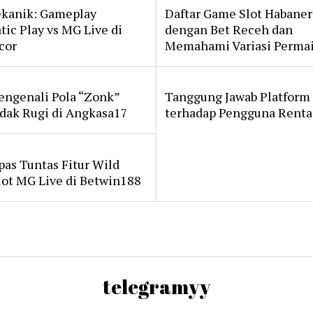
kanik: Gameplay
Daftar Game Slot Habane
ic Play vs MG Live di
dengan Bet Receh dan
cor
Memahami Variasi Perma
engenali Pola “Zonk”
Tanggung Jawab Platform
idak Rugi di Angkasa17
terhadap Pengguna Rent
as Tuntas Fitur Wild
lot MG Live di Betwin188
telegramyy