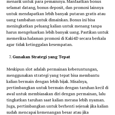
menarik untuk para pemainnya. Manfaatkan bonus
selamat datang, bonus deposit, dan promosi lainnya
untuk mendapatkan lebih banyak putaran gratis atau
uang tambahan untuk dimainkan. Bonus ini bisa
meningkatkan peluang kalian untuk menang tanpa
harus mengeluarkan lebih banyak uang. Pastikan untuk
memeriksa halaman promosi di Kaki4D secara berkala
agar tidak ketinggalan kesempatan.
Gunakan Strategi yang Tepat
Meskipun slot adalah permainan keberuntungan,
menggunakan strategi yang tepat bisa membantu
kalian bermain dengan lebih bijak. Misalnya,
pertimbangkan untuk bermain dengan taruhan kecil di
awal untuk membiasakan diri dengan permainan, lalu
tingkatkan taruhan saat kalian merasa lebih nyaman.
Juga, pertimbangkan untuk berhenti sejenak jika kalian
sudah mencapai kemenangan besar atau jika