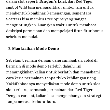
dalam slot seperti
Dragon’s Luck
dari Red Tiger,
simbol Wild bisa menggantikan simbol lain untuk
membentuk kombinasi kemenangan, sementara
Scatters bisa memicu Free Spins yang sangat
menguntungkan. Luangkan waktu untuk membaca
deskripsi permainan dan mempelajari fitur-fitur bonus
sebelum memulai.
Manfaatkan Mode Demo
Sebelum bermain dengan uang sungguhan, cobalah
bermain di mode demo terlebih dahulu. Ini
memungkinkan kalian untuk berlatih dan memahami
cara kerja permainan tanpa risiko kehilangan uang.
Kaki4D biasanya menyediakan mode demo untuk slot-
slot terbaru, termasuk permainan dari Red Tiger.
Dengan cara ini, kalian bisa mengembangkan strategi
tanpa merasa terburu-buru.