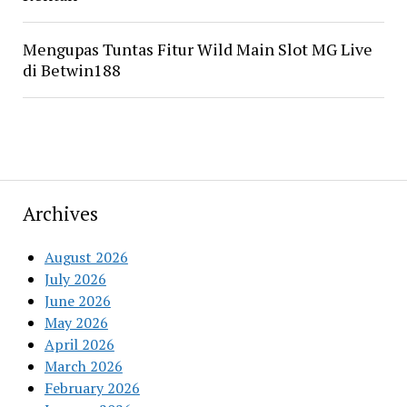
Mengupas Tuntas Fitur Wild Main Slot MG Live
di Betwin188
Archives
August 2026
July 2026
June 2026
May 2026
April 2026
March 2026
February 2026