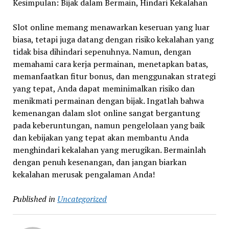
Kesimpulan: Bijak dalam Bermain, Hindari Kekalahan
Slot online memang menawarkan keseruan yang luar
biasa, tetapi juga datang dengan risiko kekalahan yang
tidak bisa dihindari sepenuhnya. Namun, dengan
memahami cara kerja permainan, menetapkan batas,
memanfaatkan fitur bonus, dan menggunakan strategi
yang tepat, Anda dapat meminimalkan risiko dan
menikmati permainan dengan bijak. Ingatlah bahwa
kemenangan dalam slot online sangat bergantung
pada keberuntungan, namun pengelolaan yang baik
dan kebijakan yang tepat akan membantu Anda
menghindari kekalahan yang merugikan. Bermainlah
dengan penuh kesenangan, dan jangan biarkan
kekalahan merusak pengalaman Anda!
Published in
Uncategorized