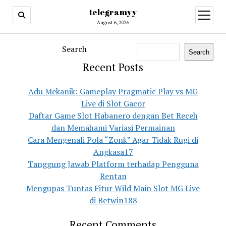
telegramyy
open
menu
August 6, 2026
Search
Search
Recent Posts
Adu Mekanik: Gameplay Pragmatic Play vs MG
Live di Slot Gacor
Daftar Game Slot Habanero dengan Bet Receh
dan Memahami Variasi Permainan
Cara Mengenali Pola “Zonk” Agar Tidak Rugi di
Angkasa17
Tanggung Jawab Platform terhadap Pengguna
Rentan
Mengupas Tuntas Fitur Wild Main Slot MG Live
di Betwin188
Recent Comments