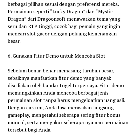
berbagai pilihan sesuai dengan preferensi mereka.
Permainan seperti “Lucky Dragon” dan “Mystic
Dragon” dari Dragoonsoft menawarkan tema yang
seru dan RTP tinggi, cocok bagi pemain yang ingin
mencari slot gacor dengan peluang kemenangan
besar.
6. Gunakan Fitur Demo untuk Mencoba Slot
Sebelum benar-benar memasang taruhan besar,
sebaiknya manfaatkan fitur demo yang banyak
disediakan oleh bandar togel terpercaya. Fitur demo
memungkinkan Anda mencoba berbagai jenis
permainan slot tanpa harus mengeluarkan uang asli.
Dengan cara ini, Anda bisa merasakan langsung
gameplay, mengetahui seberapa sering fitur bonus
muncul, serta mengukur seberapa nyaman permainan
tersebut bagi Anda.