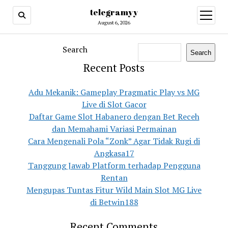
telegramyy
open
menu
August 6, 2026
Search
Search
Recent Posts
Adu Mekanik: Gameplay Pragmatic Play vs MG
Live di Slot Gacor
Daftar Game Slot Habanero dengan Bet Receh
dan Memahami Variasi Permainan
Cara Mengenali Pola “Zonk” Agar Tidak Rugi di
Angkasa17
Tanggung Jawab Platform terhadap Pengguna
Rentan
Mengupas Tuntas Fitur Wild Main Slot MG Live
di Betwin188
Recent Comments