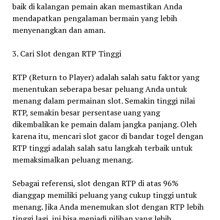
baik di kalangan pemain akan memastikan Anda
mendapatkan pengalaman bermain yang lebih
menyenangkan dan aman.
3. Cari Slot dengan RTP Tinggi
RTP (Return to Player) adalah salah satu faktor yang
menentukan seberapa besar peluang Anda untuk
menang dalam permainan slot. Semakin tinggi nilai
RTP, semakin besar persentase uang yang
dikembalikan ke pemain dalam jangka panjang. Oleh
karena itu, mencari slot gacor di bandar togel dengan
RTP tinggi adalah salah satu langkah terbaik untuk
memaksimalkan peluang menang.
Sebagai referensi, slot dengan RTP di atas 96%
dianggap memiliki peluang yang cukup tinggi untuk
menang. Jika Anda menemukan slot dengan RTP lebih
tinggi lagi, ini bisa menjadi pilihan yang lebih