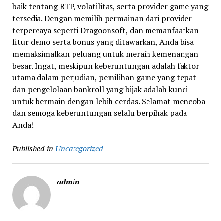
baik tentang RTP, volatilitas, serta provider game yang
tersedia. Dengan memilih permainan dari provider
terpercaya seperti Dragoonsoft, dan memanfaatkan
fitur demo serta bonus yang ditawarkan, Anda bisa
memaksimalkan peluang untuk meraih kemenangan
besar. Ingat, meskipun keberuntungan adalah faktor
utama dalam perjudian, pemilihan game yang tepat
dan pengelolaan bankroll yang bijak adalah kunci
untuk bermain dengan lebih cerdas. Selamat mencoba
dan semoga keberuntungan selalu berpihak pada
Anda!
Published in
Uncategorized
admin