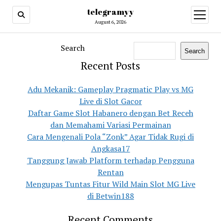
telegramyy
open
menu
August 6, 2026
Search
Search
Recent Posts
Adu Mekanik: Gameplay Pragmatic Play vs MG
Live di Slot Gacor
Daftar Game Slot Habanero dengan Bet Receh
dan Memahami Variasi Permainan
Cara Mengenali Pola “Zonk” Agar Tidak Rugi di
Angkasa17
Tanggung Jawab Platform terhadap Pengguna
Rentan
Mengupas Tuntas Fitur Wild Main Slot MG Live
di Betwin188
Recent Comments