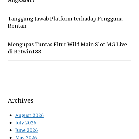
Tanggung Jawab Platform terhadap Pengguna
Rentan
Mengupas Tuntas Fitur Wild Main Slot MG Live
di Betwin188
Archives
August 2026
July 2026
June 2026
May 2026