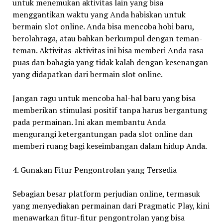
untuk menemukan aktivitas lain yang bisa
menggantikan waktu yang Anda habiskan untuk
bermain slot online. Anda bisa mencoba hobi baru,
berolahraga, atau bahkan berkumpul dengan teman-
teman. Aktivitas-aktivitas ini bisa memberi Anda rasa
puas dan bahagia yang tidak kalah dengan kesenangan
yang didapatkan dari bermain slot online.
Jangan ragu untuk mencoba hal-hal baru yang bisa
memberikan stimulasi positif tanpa harus bergantung
pada permainan. Ini akan membantu Anda
mengurangi ketergantungan pada slot online dan
memberi ruang bagi keseimbangan dalam hidup Anda.
4. Gunakan Fitur Pengontrolan yang Tersedia
Sebagian besar platform perjudian online, termasuk
yang menyediakan permainan dari Pragmatic Play, kini
menawarkan fitur-fitur pengontrolan yang bisa