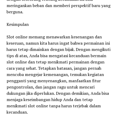
meringankan beban dan memberi perspektif baru yang
berguna.
Kesimpulan
Slot online memang menawarkan kesenangan dan
keseruan, namun kita harus ingat bahwa permainan ini
harus tetap dimainkan dengan bijak. Dengan mengikuti
tips di atas, Anda bisa mengatasi kecanduan bermain
slot online dan tetap menikmati permainan dengan
cara yang sehat. Tetapkan batasan, jangan pernah
mencoba mengejar kemenangan, temukan kegiatan
pengganti yang menyenangkan, manfaatkan fitur
pengontrolan, dan jangan ragu untuk mencari
dukungan jika diperlukan. Dengan demikian, Anda bisa
menjaga keseimbangan hidup Anda dan tetap
menikmati slot online tanpa harus terjebak dalam
kecanduan.