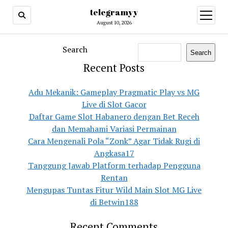
telegramyy
open
menu
August 10, 2026
Search
Search
Recent Posts
Adu Mekanik: Gameplay Pragmatic Play vs MG
Live di Slot Gacor
Daftar Game Slot Habanero dengan Bet Receh
dan Memahami Variasi Permainan
Cara Mengenali Pola “Zonk” Agar Tidak Rugi di
Angkasa17
Tanggung Jawab Platform terhadap Pengguna
Rentan
Mengupas Tuntas Fitur Wild Main Slot MG Live
di Betwin188
Recent Comments