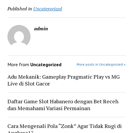
Published in
Uncategorized
admin
More from
Uncategorized
More posts in Uncategorized »
Adu Mekanik: Gameplay Pragmatic Play vs MG
Live di Slot Gacor
Daftar Game Slot Habanero dengan Bet Receh
dan Memahami Variasi Permainan
Cara Mengenali Pola “Zonk” Agar Tidak Rugi di
Angkasa17