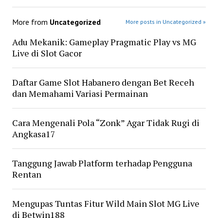
More from
Uncategorized
More posts in Uncategorized »
Adu Mekanik: Gameplay Pragmatic Play vs MG
Live di Slot Gacor
Daftar Game Slot Habanero dengan Bet Receh
dan Memahami Variasi Permainan
Cara Mengenali Pola “Zonk” Agar Tidak Rugi di
Angkasa17
Tanggung Jawab Platform terhadap Pengguna
Rentan
Mengupas Tuntas Fitur Wild Main Slot MG Live
di Betwin188