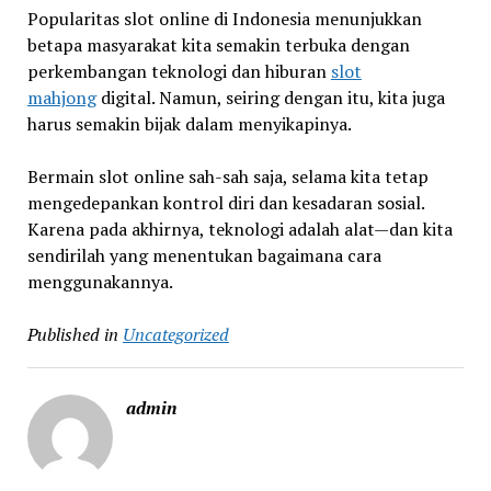
Popularitas slot online di Indonesia menunjukkan
betapa masyarakat kita semakin terbuka dengan
perkembangan teknologi dan hiburan
slot
mahjong
digital. Namun, seiring dengan itu, kita juga
harus semakin bijak dalam menyikapinya.
Bermain slot online sah-sah saja, selama kita tetap
mengedepankan kontrol diri dan kesadaran sosial.
Karena pada akhirnya, teknologi adalah alat—dan kita
sendirilah yang menentukan bagaimana cara
menggunakannya.
Published in
Uncategorized
admin