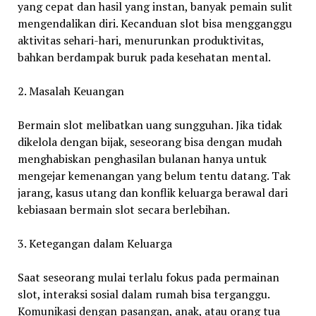
yang cepat dan hasil yang instan, banyak pemain sulit
mengendalikan diri. Kecanduan slot bisa mengganggu
aktivitas sehari-hari, menurunkan produktivitas,
bahkan berdampak buruk pada kesehatan mental.
2. Masalah Keuangan
Bermain slot melibatkan uang sungguhan. Jika tidak
dikelola dengan bijak, seseorang bisa dengan mudah
menghabiskan penghasilan bulanan hanya untuk
mengejar kemenangan yang belum tentu datang. Tak
jarang, kasus utang dan konflik keluarga berawal dari
kebiasaan bermain slot secara berlebihan.
3. Ketegangan dalam Keluarga
Saat seseorang mulai terlalu fokus pada permainan
slot, interaksi sosial dalam rumah bisa terganggu.
Komunikasi dengan pasangan, anak, atau orang tua