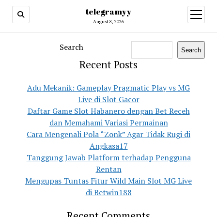
telegramyy
open
menu
August 8, 2026
Search
Search
Recent Posts
Adu Mekanik: Gameplay Pragmatic Play vs MG
Live di Slot Gacor
Daftar Game Slot Habanero dengan Bet Receh
dan Memahami Variasi Permainan
Cara Mengenali Pola “Zonk” Agar Tidak Rugi di
Angkasa17
Tanggung Jawab Platform terhadap Pengguna
Rentan
Mengupas Tuntas Fitur Wild Main Slot MG Live
di Betwin188
Recent Comments