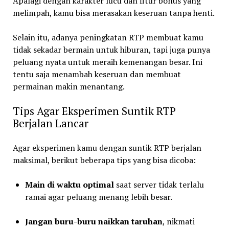
Apalagi dengan karakter lucu dan fitur bonus yang
melimpah, kamu bisa merasakan keseruan tanpa henti.
Selain itu, adanya peningkatan RTP membuat kamu
tidak sekadar bermain untuk hiburan, tapi juga punya
peluang nyata untuk meraih kemenangan besar. Ini
tentu saja menambah keseruan dan membuat
permainan makin menantang.
Tips Agar Eksperimen Suntik RTP
Berjalan Lancar
Agar eksperimen kamu dengan suntik RTP berjalan
maksimal, berikut beberapa tips yang bisa dicoba:
Main di waktu optimal
saat server tidak terlalu
ramai agar peluang menang lebih besar.
Jangan buru-buru naikkan taruhan
, nikmati