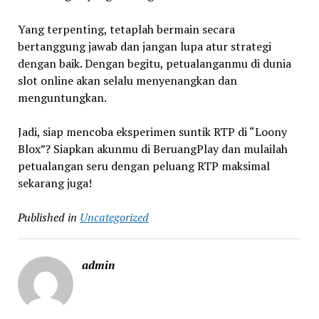
Yang terpenting, tetaplah bermain secara
bertanggung jawab dan jangan lupa atur strategi
dengan baik. Dengan begitu, petualanganmu di dunia
slot online akan selalu menyenangkan dan
menguntungkan.
Jadi, siap mencoba eksperimen suntik RTP di “Loony
Blox”? Siapkan akunmu di BeruangPlay dan mulailah
petualangan seru dengan peluang RTP maksimal
sekarang juga!
Published in
Uncategorized
admin