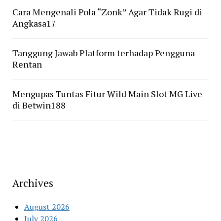
Cara Mengenali Pola “Zonk” Agar Tidak Rugi di
Angkasa17
Tanggung Jawab Platform terhadap Pengguna
Rentan
Mengupas Tuntas Fitur Wild Main Slot MG Live
di Betwin188
Archives
August 2026
July 2026