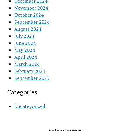
December 2024
November 2024
October 2024
September 2024
August 2024
July 2024
June 2024
May 2024
April 2024
March 2024
February 2024
September 2023
Categories
Uncategorized