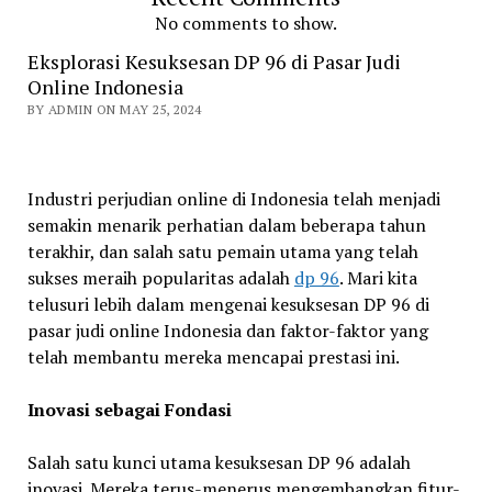
No comments to show.
Eksplorasi Kesuksesan DP 96 di Pasar Judi
Online Indonesia
BY ADMIN ON MAY 25, 2024
Industri perjudian online di Indonesia telah menjadi
semakin menarik perhatian dalam beberapa tahun
terakhir, dan salah satu pemain utama yang telah
sukses meraih popularitas adalah
dp 96
. Mari kita
telusuri lebih dalam mengenai kesuksesan DP 96 di
pasar judi online Indonesia dan faktor-faktor yang
telah membantu mereka mencapai prestasi ini.
Inovasi sebagai Fondasi
Salah satu kunci utama kesuksesan DP 96 adalah
inovasi. Mereka terus-menerus mengembangkan fitur-