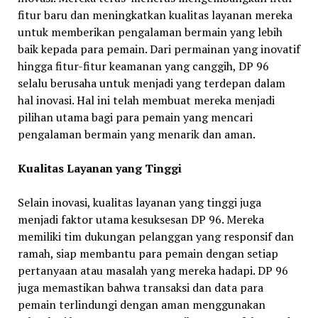
fitur baru dan meningkatkan kualitas layanan mereka
untuk memberikan pengalaman bermain yang lebih
baik kepada para pemain. Dari permainan yang inovatif
hingga fitur-fitur keamanan yang canggih, DP 96
selalu berusaha untuk menjadi yang terdepan dalam
hal inovasi. Hal ini telah membuat mereka menjadi
pilihan utama bagi para pemain yang mencari
pengalaman bermain yang menarik dan aman.
Kualitas Layanan yang Tinggi
Selain inovasi, kualitas layanan yang tinggi juga
menjadi faktor utama kesuksesan DP 96. Mereka
memiliki tim dukungan pelanggan yang responsif dan
ramah, siap membantu para pemain dengan setiap
pertanyaan atau masalah yang mereka hadapi. DP 96
juga memastikan bahwa transaksi dan data para
pemain terlindungi dengan aman menggunakan