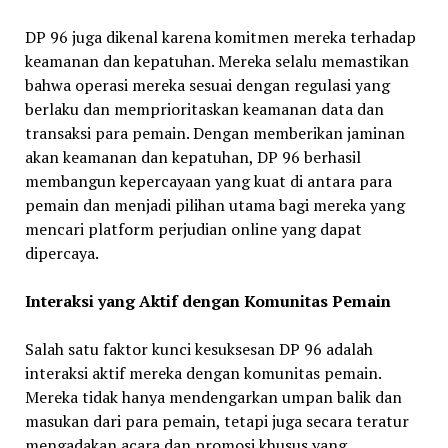
DP 96 juga dikenal karena komitmen mereka terhadap
keamanan dan kepatuhan. Mereka selalu memastikan
bahwa operasi mereka sesuai dengan regulasi yang
berlaku dan memprioritaskan keamanan data dan
transaksi para pemain. Dengan memberikan jaminan
akan keamanan dan kepatuhan, DP 96 berhasil
membangun kepercayaan yang kuat di antara para
pemain dan menjadi pilihan utama bagi mereka yang
mencari platform perjudian online yang dapat
dipercaya.
Interaksi yang Aktif dengan Komunitas Pemain
Salah satu faktor kunci kesuksesan DP 96 adalah
interaksi aktif mereka dengan komunitas pemain.
Mereka tidak hanya mendengarkan umpan balik dan
masukan dari para pemain, tetapi juga secara teratur
mengadakan acara dan promosi khusus yang