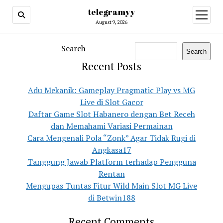
telegramyy
open
menu
August 9, 2026
Search
Search
Recent Posts
Adu Mekanik: Gameplay Pragmatic Play vs MG
Live di Slot Gacor
Daftar Game Slot Habanero dengan Bet Receh
dan Memahami Variasi Permainan
Cara Mengenali Pola “Zonk” Agar Tidak Rugi di
Angkasa17
Tanggung Jawab Platform terhadap Pengguna
Rentan
Mengupas Tuntas Fitur Wild Main Slot MG Live
di Betwin188
Recent Comments