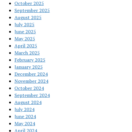
October 2025
September 2025
August 2025
July 2025
June 2025
May 2025
April 2025
March 2025
February 2025
January 2025
December 2024
November 2024
October 2024
September 2024
August 2024
July 2024
June 2024
May 2024
April 2024