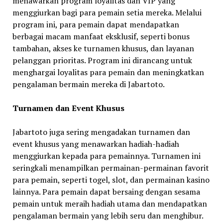
menawarkan program loyalitas dan VIP yang
menggiurkan bagi para pemain setia mereka. Melalui
program ini, para pemain dapat mendapatkan
berbagai macam manfaat eksklusif, seperti bonus
tambahan, akses ke turnamen khusus, dan layanan
pelanggan prioritas. Program ini dirancang untuk
menghargai loyalitas para pemain dan meningkatkan
pengalaman bermain mereka di Jabartoto.
Turnamen dan Event Khusus
Jabartoto juga sering mengadakan turnamen dan
event khusus yang menawarkan hadiah-hadiah
menggiurkan kepada para pemainnya. Turnamen ini
seringkali menampilkan permainan-permainan favorit
para pemain, seperti togel, slot, dan permainan kasino
lainnya. Para pemain dapat bersaing dengan sesama
pemain untuk meraih hadiah utama dan mendapatkan
pengalaman bermain yang lebih seru dan menghibur.