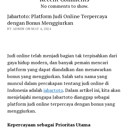
No comments to show.
Jabartoto: Platform Judi Online Terpercaya
dengan Bonus Menggiurkan
BY ADMIN ON MAY 4, 2024
Judi online telah menjadi bagian tak terpisahkan dari
gaya hidup modern, dan banyak pemain mencari
platform yang dapat diandalkan dan menawarkan
bonus yang menggiurkan. Salah satu nama yang
muncul dalam percakapan tentang judi online di
Indonesia adalah
jabartoto
. Dalam artikel ini, kita akan
menjelajahi mengapa Jabartoto dianggap sebagai
platform judi online terpercaya dengan bonus yang
menggiurkan.
Kepercayaan sebagai Prioritas Utama