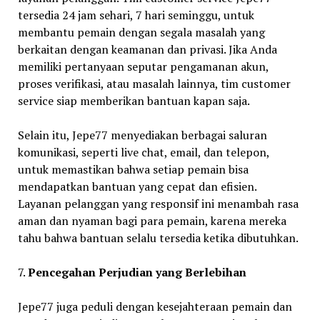
tersedia 24 jam sehari, 7 hari seminggu, untuk
membantu pemain dengan segala masalah yang
berkaitan dengan keamanan dan privasi. Jika Anda
memiliki pertanyaan seputar pengamanan akun,
proses verifikasi, atau masalah lainnya, tim customer
service siap memberikan bantuan kapan saja.
Selain itu, Jepe77 menyediakan berbagai saluran
komunikasi, seperti live chat, email, dan telepon,
untuk memastikan bahwa setiap pemain bisa
mendapatkan bantuan yang cepat dan efisien.
Layanan pelanggan yang responsif ini menambah rasa
aman dan nyaman bagi para pemain, karena mereka
tahu bahwa bantuan selalu tersedia ketika dibutuhkan.
7.
Pencegahan Perjudian yang Berlebihan
Jepe77 juga peduli dengan kesejahteraan pemain dan