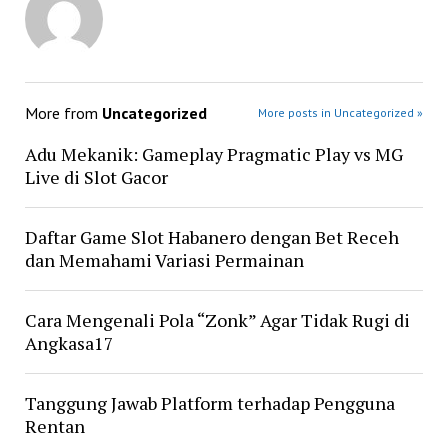
More from
Uncategorized
More posts in Uncategorized »
Adu Mekanik: Gameplay Pragmatic Play vs MG
Live di Slot Gacor
Daftar Game Slot Habanero dengan Bet Receh
dan Memahami Variasi Permainan
Cara Mengenali Pola “Zonk” Agar Tidak Rugi di
Angkasa17
Tanggung Jawab Platform terhadap Pengguna
Rentan