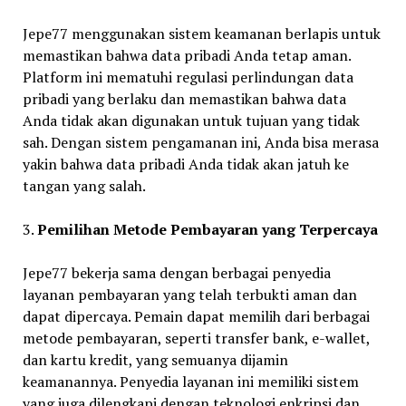
Jepe77 menggunakan sistem keamanan berlapis untuk
memastikan bahwa data pribadi Anda tetap aman.
Platform ini mematuhi regulasi perlindungan data
pribadi yang berlaku dan memastikan bahwa data
Anda tidak akan digunakan untuk tujuan yang tidak
sah. Dengan sistem pengamanan ini, Anda bisa merasa
yakin bahwa data pribadi Anda tidak akan jatuh ke
tangan yang salah.
3.
Pemilihan Metode Pembayaran yang Terpercaya
Jepe77 bekerja sama dengan berbagai penyedia
layanan pembayaran yang telah terbukti aman dan
dapat dipercaya. Pemain dapat memilih dari berbagai
metode pembayaran, seperti transfer bank, e-wallet,
dan kartu kredit, yang semuanya dijamin
keamanannya. Penyedia layanan ini memiliki sistem
yang juga dilengkapi dengan teknologi enkripsi dan