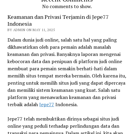
No comments to show.
Keamanan dan Privasi Terjamin di Jepe77
Indonesia
BY ADMIN ON MAY 11, 2025
Dalam dunia judi online, salah satu hal yang paling
dikhawatirkan oleh para pemain adalah masalah
keamanan dan privasi. Banyaknya laporan mengenai
kebocoran data dan penipuan di platform judi online
membuat para pemain semakin berhati-hati dalam
memilih situs tempat mereka bermain. Oleh karena itu,
penting untuk memilih situs judi yang dapat dipercaya
dan memiliki sistem keamanan yang kuat. Salah satu
platform yang menawarkan keamanan dan privasi
terbaik adalah
Jepe77
Indonesia.
Jepe77 telah membuktikan dirinya sebagai situs judi
online yang peduli terhadap perlindungan data dan
transaksi para pemainnya. Dalam artikel ini, kita akan