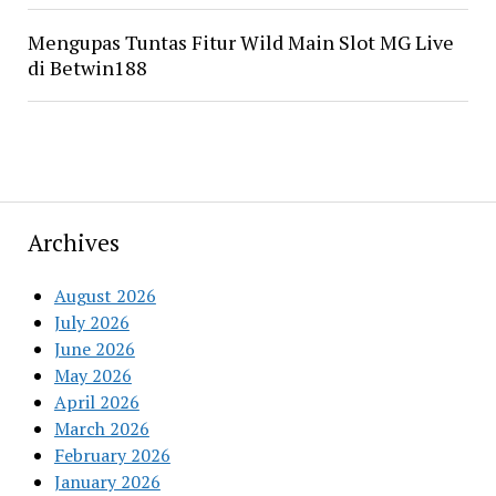
Mengupas Tuntas Fitur Wild Main Slot MG Live
di Betwin188
Archives
August 2026
July 2026
June 2026
May 2026
April 2026
March 2026
February 2026
January 2026