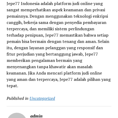
Jepe77 Indonesia adalah platform judi online yang
sangat memperhatikan aspek keamanan dan privasi
pemainnya. Dengan menggunakan teknologi enkripsi
canggih, bekerja sama dengan penyedia pembayaran
terpercaya, dan memiliki sistem perlindungan
terhadap penipuan, Jepe77 memastikan bahwa setiap
pemain bisa bermain dengan tenang dan aman. Selain
itu, dengan layanan pelanggan yang responsif dan
fitur perjudian yang bertanggung jawab, Jepe77
memberikan pengalaman bermain yang
menyenangkan tanpa khawatir akan masalah
keamanan. Jika Anda mencari platform judi online
yang aman dan terpercaya, Jepe77 adalah pilihan yang
tepat.
Published in
Uncategorized
admin