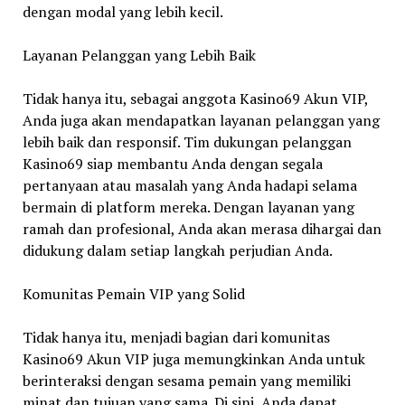
dengan modal yang lebih kecil.
Layanan Pelanggan yang Lebih Baik
Tidak hanya itu, sebagai anggota Kasino69 Akun VIP,
Anda juga akan mendapatkan layanan pelanggan yang
lebih baik dan responsif. Tim dukungan pelanggan
Kasino69 siap membantu Anda dengan segala
pertanyaan atau masalah yang Anda hadapi selama
bermain di platform mereka. Dengan layanan yang
ramah dan profesional, Anda akan merasa dihargai dan
didukung dalam setiap langkah perjudian Anda.
Komunitas Pemain VIP yang Solid
Tidak hanya itu, menjadi bagian dari komunitas
Kasino69 Akun VIP juga memungkinkan Anda untuk
berinteraksi dengan sesama pemain yang memiliki
minat dan tujuan yang sama. Di sini, Anda dapat