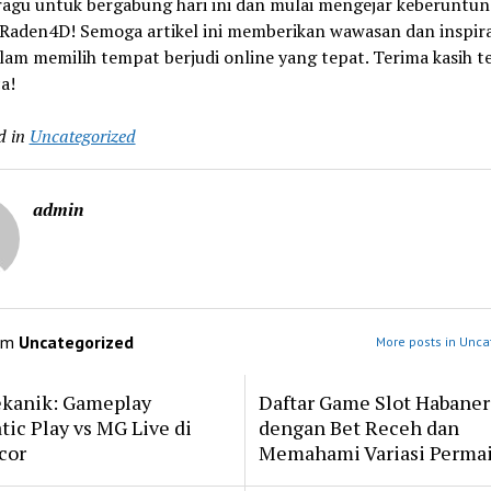
ragu untuk bergabung hari ini dan mulai mengejar keberuntu
 Raden4D! Semoga artikel ini memberikan wawasan dan inspira
am memilih tempat berjudi online yang tepat. Terima kasih t
a!
d in
Uncategorized
admin
om
Uncategorized
More posts in Unca
kanik: Gameplay
Daftar Game Slot Habane
ic Play vs MG Live di
dengan Bet Receh dan
cor
Memahami Variasi Perma