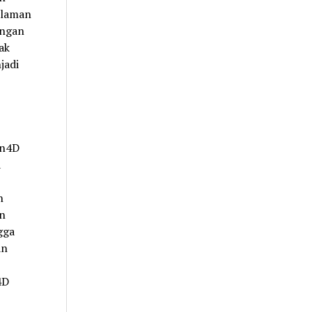
alaman
engan
ak
jadi
en4D
a
n
an
gga
an
4D