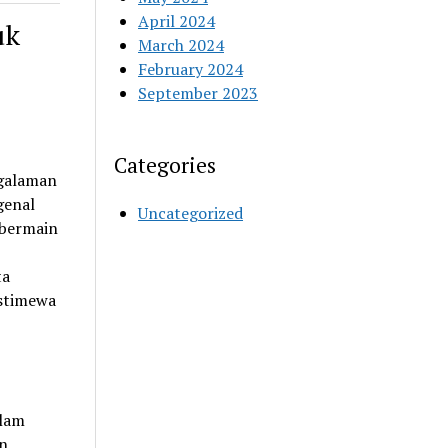
April 2024
uk
March 2024
February 2024
September 2023
Categories
ngalaman
genal
Uncategorized
 bermain
ta
istimewa
alam
an