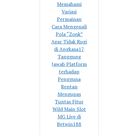
Memahami
Variasi
Permainan
Cara Mengenali
Pola “Zonk”
Agar Tidak Rugi
di Angkasa17
Tanggung
Jawab Platform
terhadap
Pengguna
Rentan
Mengupas
Tuntas Fitur
Wild Main Slot
MG Live di
Betwin188