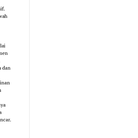
f.
ewah
lai
amen
n
a dan
ainan
n
nya
a
ncar.