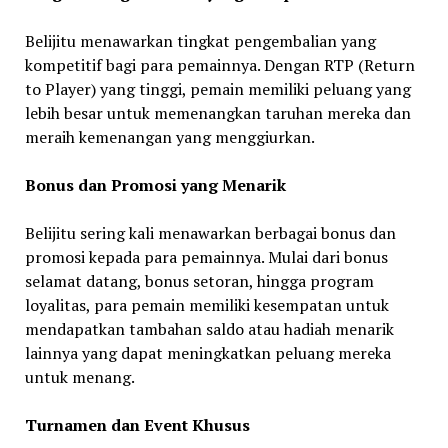
Belijitu menawarkan tingkat pengembalian yang
kompetitif bagi para pemainnya. Dengan RTP (Return
to Player) yang tinggi, pemain memiliki peluang yang
lebih besar untuk memenangkan taruhan mereka dan
meraih kemenangan yang menggiurkan.
Bonus dan Promosi yang Menarik
Belijitu sering kali menawarkan berbagai bonus dan
promosi kepada para pemainnya. Mulai dari bonus
selamat datang, bonus setoran, hingga program
loyalitas, para pemain memiliki kesempatan untuk
mendapatkan tambahan saldo atau hadiah menarik
lainnya yang dapat meningkatkan peluang mereka
untuk menang.
Turnamen dan Event Khusus