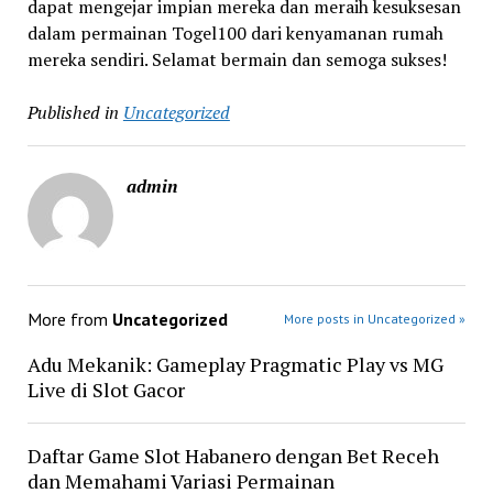
dapat mengejar impian mereka dan meraih kesuksesan
dalam permainan Togel100 dari kenyamanan rumah
mereka sendiri. Selamat bermain dan semoga sukses!
Published in
Uncategorized
admin
More from
Uncategorized
More posts in Uncategorized »
Adu Mekanik: Gameplay Pragmatic Play vs MG
Live di Slot Gacor
Daftar Game Slot Habanero dengan Bet Receh
dan Memahami Variasi Permainan