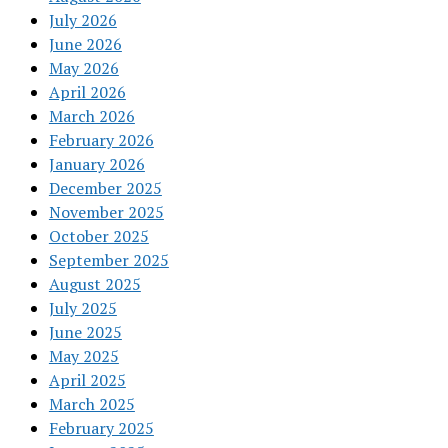
July 2026
June 2026
May 2026
April 2026
March 2026
February 2026
January 2026
December 2025
November 2025
October 2025
September 2025
August 2025
July 2025
June 2025
May 2025
April 2025
March 2025
February 2025