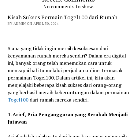
No comments to show.
Kisah Sukses Bermain Togel100 dari Rumah
BY ADMIN ON APRIL 30, 2024
Siapa yang tidak ingin meraih kesuksesan dari
kenyamanan rumah mereka sendiri? Dalam era digital
ini, banyak orang telah menemukan cara untuk
mencapai hal itu melalui perjudian online, termasuk
permainan Togel100. Dalam artikel ini, kita akan
menjelajahi beberapa kisah sukses dari orang-orang
yang berhasil meraih keberuntungan dalam permainan
Togel100
dari rumah mereka sendiri.
1. Arief, Pria Pengangguran yang Berubah Menjadi
Jutawan
Arief adalah salah satu dari banyak orang yang meraih