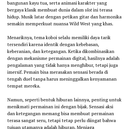
bangunan kayu tua, serta animasi karakter yang
bergaya klasik membuat dunia dalam
slot
ini terasa
hidup. Musik latar dengan petikan gitar dan harmonika
semakin memperkuat nuansa Wild West yang khas.
Menariknya, tema koboi selalu memiliki daya tarik
tersendiri karena identik dengan kebebasan,
keberanian, dan ketegangan. Ketika dikombinasikan
dengan mekanisme permainan digital, hasilnya adalah
pengalaman yang tidak hanya menghibur, tetapi juga
imersif. Pemain bisa merasakan sensasi berada di
tengah duel tanpa harus meninggalkan kenyamanan
tempat mereka.
Namun, seperti bentuk hiburan lainnya, penting untuk
menikmati permainan ini dengan bijak. Sensasi aksi
dan ketegangan memang bisa membuat permainan
terasa sangat seru, tetapi tetap perlu diingat bahwa
tujuan utamanya adalah hiburan. Menjaga