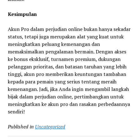
Kesimpulan
Akun Pro dalam perjudian online bukan hanya sekadar
status, tetapi juga merupakan alat yang kuat untuk
meningkatkan peluang kemenangan dan
memaksimalkan pengalaman bermain. Dengan akses
ke bonus eksklusif, turnamen premium, dukungan
pelanggan prioritas, dan batasan taruhan yang lebih
tinggi, akun pro memberikan keuntungan tambahan
kepada para pemain yang serius tentang meraih
kemenangan. Jadi, jika Anda ingin mengambil langkah
bijak dalam perjudian online, pertimbangkan untuk
meningkatkan ke akun pro dan rasakan perbedaannya
sendiri!
Published in
Uncategorized