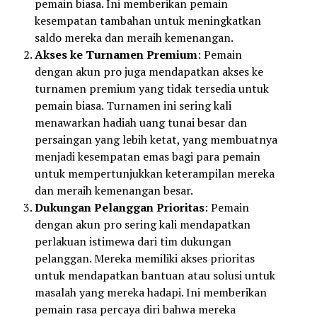
pemain biasa. Ini memberikan pemain
kesempatan tambahan untuk meningkatkan
saldo mereka dan meraih kemenangan.
Akses ke Turnamen Premium
: Pemain
dengan akun pro juga mendapatkan akses ke
turnamen premium yang tidak tersedia untuk
pemain biasa. Turnamen ini sering kali
menawarkan hadiah uang tunai besar dan
persaingan yang lebih ketat, yang membuatnya
menjadi kesempatan emas bagi para pemain
untuk mempertunjukkan keterampilan mereka
dan meraih kemenangan besar.
Dukungan Pelanggan Prioritas
: Pemain
dengan akun pro sering kali mendapatkan
perlakuan istimewa dari tim dukungan
pelanggan. Mereka memiliki akses prioritas
untuk mendapatkan bantuan atau solusi untuk
masalah yang mereka hadapi. Ini memberikan
pemain rasa percaya diri bahwa mereka