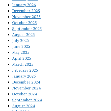
January 2026
December 2025
November 2025
October 2025
September 2025
August 2025
July 2025
June 2025
May 2025
April 2025
March 2025
February 2025
January 2025
December 2024
November 2024
October 2024
September 2024
August 2024