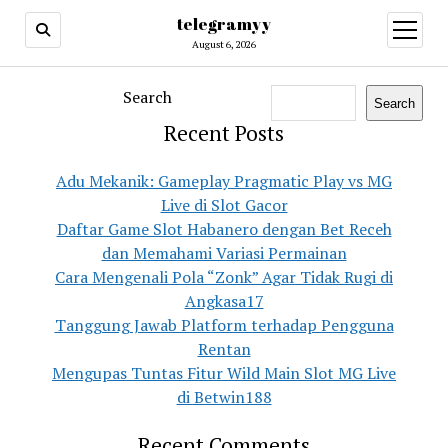
telegramyy
open
menu
August 6, 2026
Search
Search
Recent Posts
Adu Mekanik: Gameplay Pragmatic Play vs MG
Live di Slot Gacor
Daftar Game Slot Habanero dengan Bet Receh
dan Memahami Variasi Permainan
Cara Mengenali Pola “Zonk” Agar Tidak Rugi di
Angkasa17
Tanggung Jawab Platform terhadap Pengguna
Rentan
Mengupas Tuntas Fitur Wild Main Slot MG Live
di Betwin188
Recent Comments