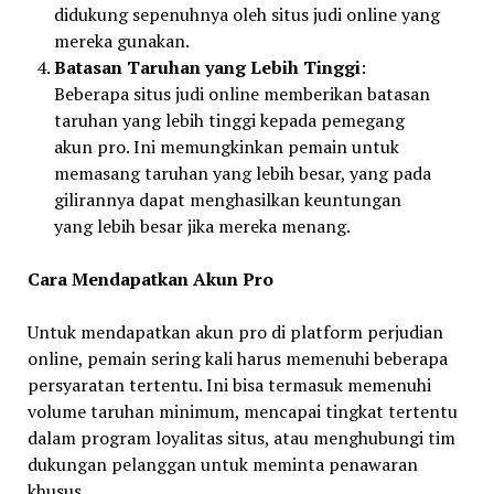
didukung sepenuhnya oleh situs judi online yang
mereka gunakan.
Batasan Taruhan yang Lebih Tinggi
:
Beberapa situs judi online memberikan batasan
taruhan yang lebih tinggi kepada pemegang
akun pro. Ini memungkinkan pemain untuk
memasang taruhan yang lebih besar, yang pada
gilirannya dapat menghasilkan keuntungan
yang lebih besar jika mereka menang.
Cara Mendapatkan Akun Pro
Untuk mendapatkan akun pro di platform perjudian
online, pemain sering kali harus memenuhi beberapa
persyaratan tertentu. Ini bisa termasuk memenuhi
volume taruhan minimum, mencapai tingkat tertentu
dalam program loyalitas situs, atau menghubungi tim
dukungan pelanggan untuk meminta penawaran
khusus.