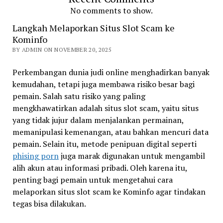
No comments to show.
Langkah Melaporkan Situs Slot Scam ke
Kominfo
BY ADMIN ON NOVEMBER 20, 2025
Perkembangan dunia judi online menghadirkan banyak
kemudahan, tetapi juga membawa risiko besar bagi
pemain. Salah satu risiko yang paling
mengkhawatirkan adalah situs slot scam, yaitu situs
yang tidak jujur dalam menjalankan permainan,
memanipulasi kemenangan, atau bahkan mencuri data
pemain. Selain itu, metode penipuan digital seperti
phising porn
juga marak digunakan untuk mengambil
alih akun atau informasi pribadi. Oleh karena itu,
penting bagi pemain untuk mengetahui cara
melaporkan situs slot scam ke Kominfo agar tindakan
tegas bisa dilakukan.