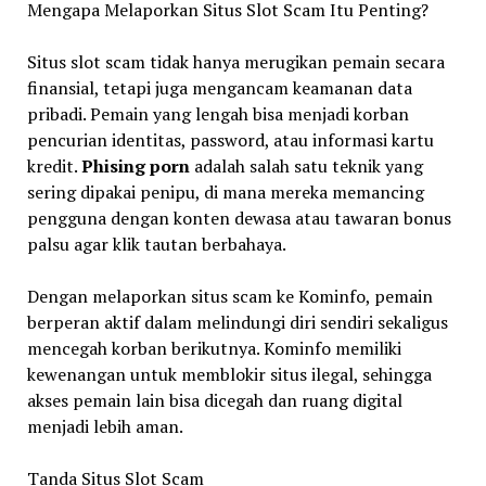
Mengapa Melaporkan Situs Slot Scam Itu Penting?
Situs slot scam tidak hanya merugikan pemain secara
finansial, tetapi juga mengancam keamanan data
pribadi. Pemain yang lengah bisa menjadi korban
pencurian identitas, password, atau informasi kartu
kredit.
Phising porn
adalah salah satu teknik yang
sering dipakai penipu, di mana mereka memancing
pengguna dengan konten dewasa atau tawaran bonus
palsu agar klik tautan berbahaya.
Dengan melaporkan situs scam ke Kominfo, pemain
berperan aktif dalam melindungi diri sendiri sekaligus
mencegah korban berikutnya. Kominfo memiliki
kewenangan untuk memblokir situs ilegal, sehingga
akses pemain lain bisa dicegah dan ruang digital
menjadi lebih aman.
Tanda Situs Slot Scam