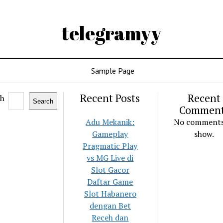
telegramyy
Sample Page
Recent Posts
Recent
ch
Search
Commen
Adu Mekanik:
No comments
Gameplay
show.
Pragmatic Play
vs MG Live di
Slot Gacor
Daftar Game
Slot Habanero
dengan Bet
Receh dan