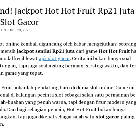
nd! Jackpot Hot Hot Fruit Rp21 Juta
Slot Gacor
ON JUNE 28, 2025
lot online kembali diguncang oleh kabar mengejutkan: seoran
l meraih
jackpot senilai Rp21 juta
dari game
Hot Hot Fruit
ha
modal kecil lewat
apk slot gacor
. Cerita ini bukan hanya soal
ungan, tapi juga soal insting bermain, strategi waktu, dan ten
an game yang tepat.
Fruit bukanlah pendatang baru di dunia slot online. Game ini
enal di kalangan pecinta slot sebagai salah satu permainan b
buah-buahan yang penuh warna, tapi dengan fitur modern yan
a. Dan bagi sebagian pemain, Hot Hot Fruit bukan hanya
gkan, tapi juga dikenal sebagai salah satu
slot gacor
paling
n.