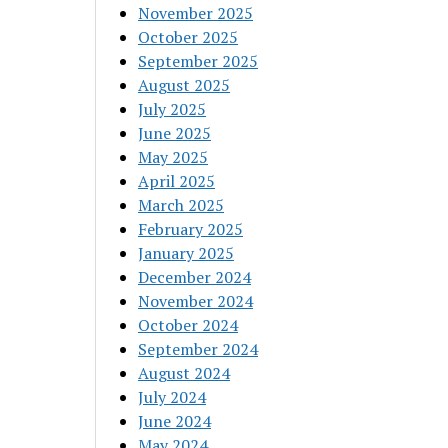
November 2025
October 2025
September 2025
August 2025
July 2025
June 2025
May 2025
April 2025
March 2025
February 2025
January 2025
December 2024
November 2024
October 2024
September 2024
August 2024
July 2024
June 2024
May 2024