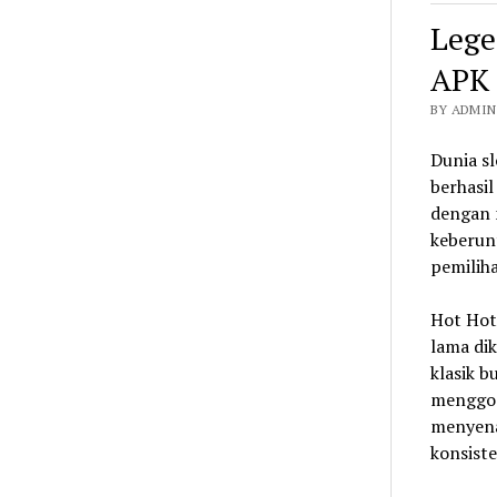
Lege
APK 
BY ADMIN 
Dunia s
berhasi
dengan 
keberunt
pemilih
Hot Hot 
lama dik
klasik 
menggod
menyenan
konsiste