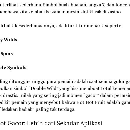
 terlihat sederhana. Simbol buah-buahan, angka 7, dan lonce
embawa kita kembali ke zaman mesin slot klasik di kasino.
 balik kesederhanaannya, ada fitur-fitur menarik seperti:
ky Wilds
 Spins
le Symbols
ling ditunggu-tunggu para pemain adalah saat semua gulung
lkan simbol “Double Wild” yang bisa membuat total kemen
 drastis. Inilah yang sering jadi momen “gacor” dalam permai
edikit pemain yang menyebut bahwa Hot Hot Fruit adalah ga
ledakan hadiah” paling tak terduga.
ot Gacor: Lebih dari Sekadar Aplikasi