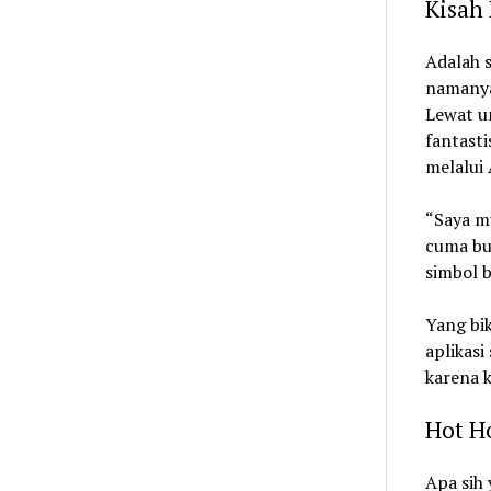
Kisah 
Adalah 
namanya,
Lewat u
fantast
melalui 
“Saya m
cuma bu
simbol b
Yang bik
aplikasi
karena 
Hot Ho
Apa sih