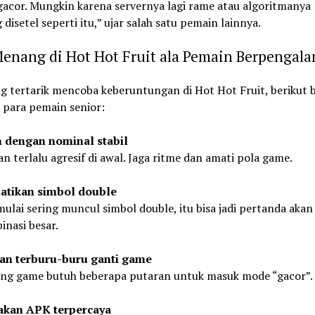
gacor. Mungkin karena servernya lagi rame atau algoritmanya
isetel seperti itu,” ujar salah satu pemain lainnya.
Menang di Hot Hot Fruit ala Pemain Berpengal
ng tertarik mencoba keberuntungan di Hot Hot Fruit, berikut 
i para pemain senior:
 dengan nominal stabil
n terlalu agresif di awal. Jaga ritme dan amati pola game.
atikan simbol double
mulai sering muncul simbol double, itu bisa jadi pertanda akan
inasi besar.
an terburu-buru ganti game
ng game butuh beberapa putaran untuk masuk mode “gacor”.
kan APK terpercaya