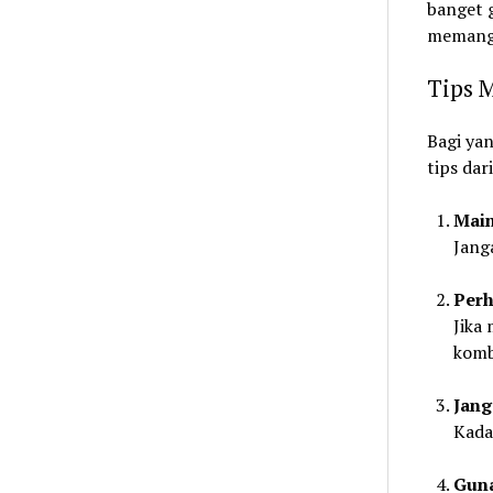
banget 
memang d
Tips 
Bagi ya
tips dar
Main
Janga
Perh
Jika 
komb
Jang
Kada
Guna