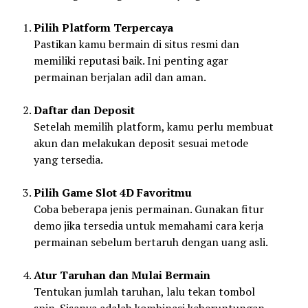
Pilih Platform Terpercaya
Pastikan kamu bermain di situs resmi dan
memiliki reputasi baik. Ini penting agar
permainan berjalan adil dan aman.
Daftar dan Deposit
Setelah memilih platform, kamu perlu membuat
akun dan melakukan deposit sesuai metode
yang tersedia.
Pilih Game Slot 4D Favoritmu
Coba beberapa jenis permainan. Gunakan fitur
demo jika tersedia untuk memahami cara kerja
permainan sebelum bertaruh dengan uang asli.
Atur Taruhan dan Mulai Bermain
Tentukan jumlah taruhan, lalu tekan tombol