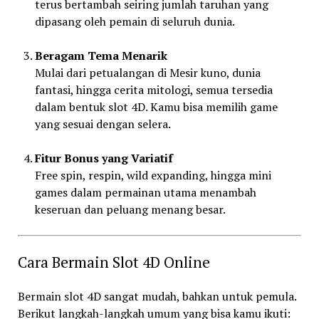
terus bertambah seiring jumlah taruhan yang
dipasang oleh pemain di seluruh dunia.
Beragam Tema Menarik
Mulai dari petualangan di Mesir kuno, dunia
fantasi, hingga cerita mitologi, semua tersedia
dalam bentuk slot 4D. Kamu bisa memilih game
yang sesuai dengan selera.
Fitur Bonus yang Variatif
Free spin, respin, wild expanding, hingga mini
games dalam permainan utama menambah
keseruan dan peluang menang besar.
Cara Bermain Slot 4D Online
Bermain slot 4D sangat mudah, bahkan untuk pemula.
Berikut langkah-langkah umum yang bisa kamu ikuti: