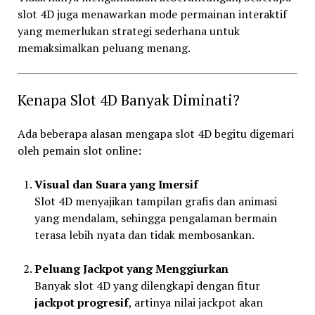
slot 4D juga menawarkan mode permainan interaktif
yang memerlukan strategi sederhana untuk
memaksimalkan peluang menang.
Kenapa Slot 4D Banyak Diminati?
Ada beberapa alasan mengapa slot 4D begitu digemari
oleh pemain slot online:
Visual dan Suara yang Imersif
Slot 4D menyajikan tampilan grafis dan animasi
yang mendalam, sehingga pengalaman bermain
terasa lebih nyata dan tidak membosankan.
Peluang Jackpot yang Menggiurkan
Banyak slot 4D yang dilengkapi dengan fitur
jackpot progresif
, artinya nilai jackpot akan