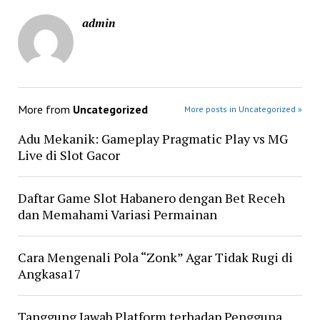
admin
More from
Uncategorized
More posts in Uncategorized »
Adu Mekanik: Gameplay Pragmatic Play vs MG
Live di Slot Gacor
Daftar Game Slot Habanero dengan Bet Receh
dan Memahami Variasi Permainan
Cara Mengenali Pola “Zonk” Agar Tidak Rugi di
Angkasa17
Tanggung Jawab Platform terhadap Pengguna