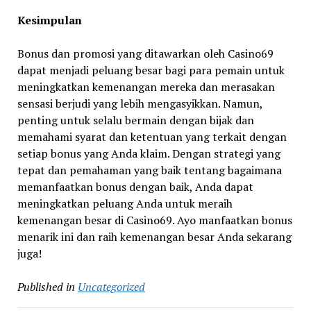
Kesimpulan
Bonus dan promosi yang ditawarkan oleh Casino69
dapat menjadi peluang besar bagi para pemain untuk
meningkatkan kemenangan mereka dan merasakan
sensasi berjudi yang lebih mengasyikkan. Namun,
penting untuk selalu bermain dengan bijak dan
memahami syarat dan ketentuan yang terkait dengan
setiap bonus yang Anda klaim. Dengan strategi yang
tepat dan pemahaman yang baik tentang bagaimana
memanfaatkan bonus dengan baik, Anda dapat
meningkatkan peluang Anda untuk meraih
kemenangan besar di Casino69. Ayo manfaatkan bonus
menarik ini dan raih kemenangan besar Anda sekarang
juga!
Published in
Uncategorized