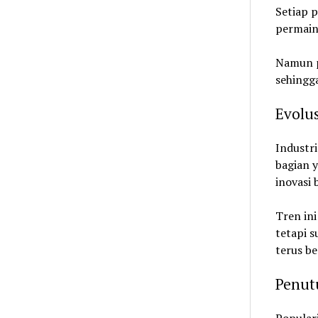
Setiap 
permaina
Namun p
sehingg
Evolus
Industri
bagian 
inovasi 
Tren in
tetapi s
terus b
Penut