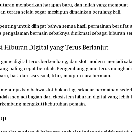
putaran memberikan harapan baru, dan inilah yang membuat
n terasa selalu segar meskipun dimainkan berulang kali.
enting untuk diingat bahwa semua hasil permainan bersifat a
a pengalaman bermain sebaiknya dinikmati sebagai hiburan se
i Hiburan Digital yang Terus Berlanjut
 game digital terus berkembang, dan slot modern menjadi sala
yang paling cepat berubah. Pengembang game terus menghadi
baru, baik dari sisi visual, fitur, maupun cara bermain.
i menunjukkan bahwa slot bukan lagi sekadar permainan seder
udah menjadi bagian dari ekosistem hiburan digital yang lebih 
erkembang mengikuti kebutuhan pemain.
up