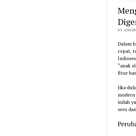
Meng
Dige
BY ADMIN 
Dalam b
cepat, 
Indonesi
“anak s
fitur ba
Jika du
modern j
inilah 
seru da
Perub