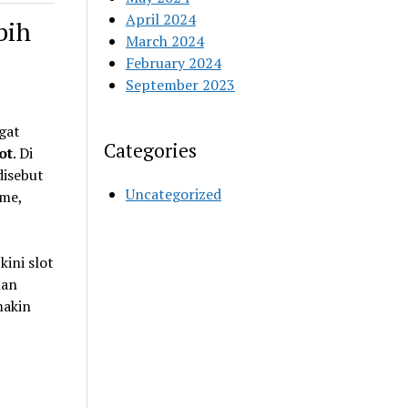
April 2024
bih
March 2024
February 2024
September 2023
gat
Categories
ot
. Di
disebut
Uncategorized
ame,
ini slot
han
makin