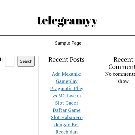
telegramyy
Sample Page
Recent Posts
Recent
ch
Search
Commen
Adu Mekanik:
No comments
Gameplay
show.
Pragmatic Play
vs MG Live di
Slot Gacor
Daftar Game
Slot Habanero
dengan Bet
Receh dan