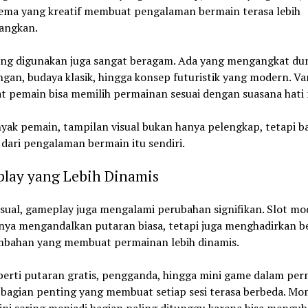
tema yang kreatif membuat pengalaman bermain terasa lebih
angkan.
ng digunakan juga sangat beragam. Ada yang mengangkat du
gan, budaya klasik, hingga konsep futuristik yang modern. Vari
 pemain bisa memilih permainan sesuai dengan suasana hati 
yak pemain, tampilan visual bukan hanya pelengkap, tetapi b
dari pengalaman bermain itu sendiri.
lay yang Lebih Dinamis
isual, gameplay juga mengalami perubahan signifikan. Slot m
anya mengandalkan putaran biasa, tetapi juga menghadirkan b
ambahan yang membuat permainan lebih dinamis.
eperti putaran gratis, pengganda, hingga mini game dalam pe
 bagian penting yang membuat setiap sesi terasa berbeda. M