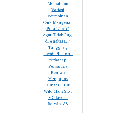
Memahami
Variasi
Permainan
Cara Mengenali
Pola “Zonk”
Agar Tidak Rugi
di Angkasa17
Tanggung
Jawab Platform
terhadap
Pengguna
Rentan
Mengupas
Tuntas Fitur
Wild Main Slot
MG Live di
Betwin188