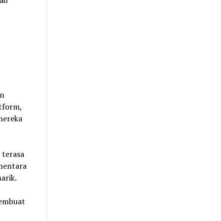
bah
an
tform,
mereka
 terasa
ementara
arik.
membuat