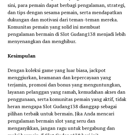
sini, para pemain dapat berbagi pengalaman, strategi,
dan tips dengan sesama pemain, serta mendapatkan
dukungan dan motivasi dari teman-teman mereka.
Komunitas pemain yang solid ini membuat
pengalaman bermain di Slot Gudang138 menjadi lebih
menyenangkan dan menghibur.
Kesimpulan
Dengan koleksi game yang luar biasa, jackpot
menggiurkan, keamanan dan kepercayaan yang
terjamin, promosi dan bonus yang menguntungkan,
layanan pelanggan yang ramah, kemudahan akses dan
penggunaan, serta komunitas pemain yang aktif, tidak
heran mengapa Slot Gudang138 dianggap sebagai
pilihan terbaik untuk bermain. Jika Anda mencari
pengalaman bermain slot yang seru dan
mengasyikkan, jangan ragu untuk bergabung dan