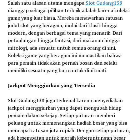
Salah satu alasan utama mengapa
Slot Gudang138
dianggap sebagai pilihan terbaik adalah karena koleksi
game yang luar biasa. Mereka menawarkan ratusan
judul slot yang beragam, mulai dari klasik hingga
modern, dengan berbagai tema yang menarik. Dari
petualangan hingga fantasi, dari makanan hingga
mitologi, ada sesuatu untuk semua orang di sini.
Koleksi game yang beragam ini memastikan bahwa
para pemain tidak akan pernah bosan dan selalu
memiliki sesuatu yang baru untuk dinikmati.
Jackpot Menggiurkan yang Tersedia
Slot Gudang138 juga terkenal karena menyediakan
jackpot menggiurkan yang dapat mengubah hidup
pemain dalam sekejap. Setiap putaran memberi
peluang untuk memenangkan hadiah besar yang bisa
mencapai ratusan juta rupiah. Dengan setiap putaran,
ada kesempatan untuk meraih keberuntungan besar