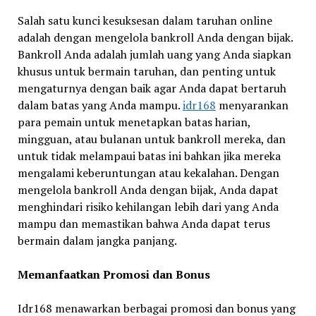
Salah satu kunci kesuksesan dalam taruhan online
adalah dengan mengelola bankroll Anda dengan bijak.
Bankroll Anda adalah jumlah uang yang Anda siapkan
khusus untuk bermain taruhan, dan penting untuk
mengaturnya dengan baik agar Anda dapat bertaruh
dalam batas yang Anda mampu.
idr168
menyarankan
para pemain untuk menetapkan batas harian,
mingguan, atau bulanan untuk bankroll mereka, dan
untuk tidak melampaui batas ini bahkan jika mereka
mengalami keberuntungan atau kekalahan. Dengan
mengelola bankroll Anda dengan bijak, Anda dapat
menghindari risiko kehilangan lebih dari yang Anda
mampu dan memastikan bahwa Anda dapat terus
bermain dalam jangka panjang.
Memanfaatkan Promosi dan Bonus
Idr168 menawarkan berbagai promosi dan bonus yang