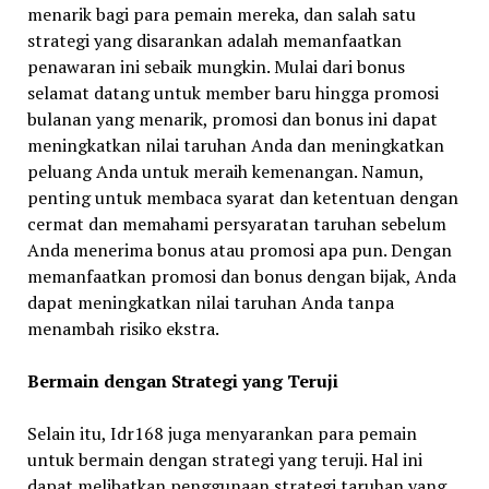
menarik bagi para pemain mereka, dan salah satu
strategi yang disarankan adalah memanfaatkan
penawaran ini sebaik mungkin. Mulai dari bonus
selamat datang untuk member baru hingga promosi
bulanan yang menarik, promosi dan bonus ini dapat
meningkatkan nilai taruhan Anda dan meningkatkan
peluang Anda untuk meraih kemenangan. Namun,
penting untuk membaca syarat dan ketentuan dengan
cermat dan memahami persyaratan taruhan sebelum
Anda menerima bonus atau promosi apa pun. Dengan
memanfaatkan promosi dan bonus dengan bijak, Anda
dapat meningkatkan nilai taruhan Anda tanpa
menambah risiko ekstra.
Bermain dengan Strategi yang Teruji
Selain itu, Idr168 juga menyarankan para pemain
untuk bermain dengan strategi yang teruji. Hal ini
dapat melibatkan penggunaan strategi taruhan yang