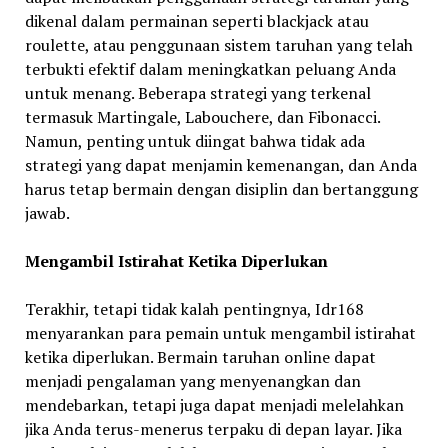
dikenal dalam permainan seperti blackjack atau
roulette, atau penggunaan sistem taruhan yang telah
terbukti efektif dalam meningkatkan peluang Anda
untuk menang. Beberapa strategi yang terkenal
termasuk Martingale, Labouchere, dan Fibonacci.
Namun, penting untuk diingat bahwa tidak ada
strategi yang dapat menjamin kemenangan, dan Anda
harus tetap bermain dengan disiplin dan bertanggung
jawab.
Mengambil Istirahat Ketika Diperlukan
Terakhir, tetapi tidak kalah pentingnya, Idr168
menyarankan para pemain untuk mengambil istirahat
ketika diperlukan. Bermain taruhan online dapat
menjadi pengalaman yang menyenangkan dan
mendebarkan, tetapi juga dapat menjadi melelahkan
jika Anda terus-menerus terpaku di depan layar. Jika