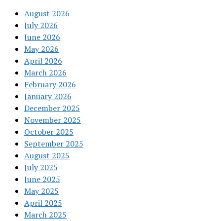
August 2026
July 2026
June 2026
May 2026
April 2026
March 2026
February 2026
January 2026
December 2025
November 2025
October 2025
September 2025
August 2025
July 2025
June 2025
May 2025
April 2025
March 2025