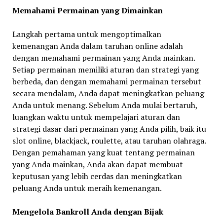
Memahami Permainan yang Dimainkan
Langkah pertama untuk mengoptimalkan
kemenangan Anda dalam taruhan online adalah
dengan memahami permainan yang Anda mainkan.
Setiap permainan memiliki aturan dan strategi yang
berbeda, dan dengan memahami permainan tersebut
secara mendalam, Anda dapat meningkatkan peluang
Anda untuk menang. Sebelum Anda mulai bertaruh,
luangkan waktu untuk mempelajari aturan dan
strategi dasar dari permainan yang Anda pilih, baik itu
slot online, blackjack, roulette, atau taruhan olahraga.
Dengan pemahaman yang kuat tentang permainan
yang Anda mainkan, Anda akan dapat membuat
keputusan yang lebih cerdas dan meningkatkan
peluang Anda untuk meraih kemenangan.
Mengelola Bankroll Anda dengan Bijak