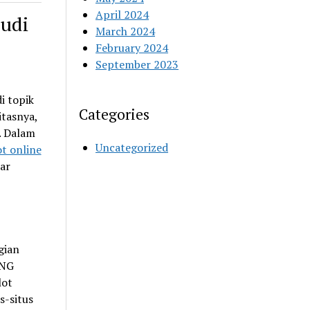
April 2024
Judi
March 2024
February 2024
September 2023
i topik
Categories
itasnya,
. Dalam
Uncategorized
ot online
ar
gian
RNG
lot
s-situs