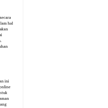
secara
alam hal
iakan
i
.
tuhan
n ini
online
ntuk
laman
yang