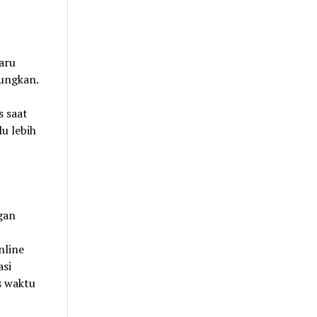
aru
tungkan.
s saat
u lebih
gan
t
nline
asi
s waktu