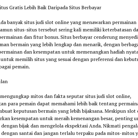
itus Gratis Lebih Baik Daripada Situs Berbayar
Ada banyak situs judi slot online yang menawarkan permainan 
namun situs-situs tersebut sering kali memiliki keterbatasan d
 permainan dan fitur bonus. Situs berbayar cenderung menyed
man bermain yang lebih lengkap dan menarik, dengan berbaga
 permainan dan kesempatan untuk memenangkan hadiah nyata
 untuk memilih situs yang sesuai dengan preferensi dan kebu
bagai pemain.
lan
engungkap mitos dan fakta seputar situs judi slot online,
kan para pemain dapat memahami lebih baik tentang permaina
buat keputusan bermain yang lebih bijaksana. Meskipun slot 
kan kesempatan untuk meraih kemenangan besar, penting u
 dengan bijak dan mengelola ekspektasi Anda. Nikmati penga
 dengan santai dan jangan terlalu terpaku pada mitos-mitos 