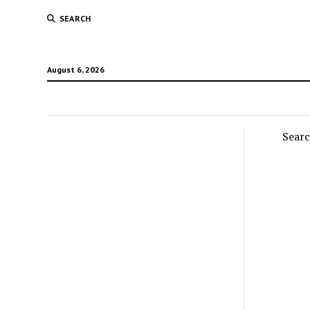
SEARCH
August 6, 2026
Sear