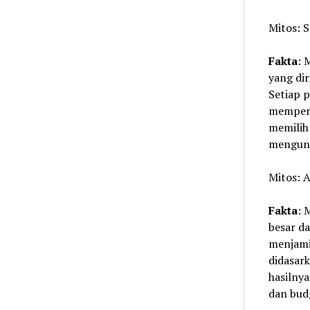
Mitos: 
Fakta
: 
yang dir
Setiap 
memperhi
memilih 
mengun
Mitos: 
Fakta
: 
besar da
menjami
didasar
hasilnya
dan bud