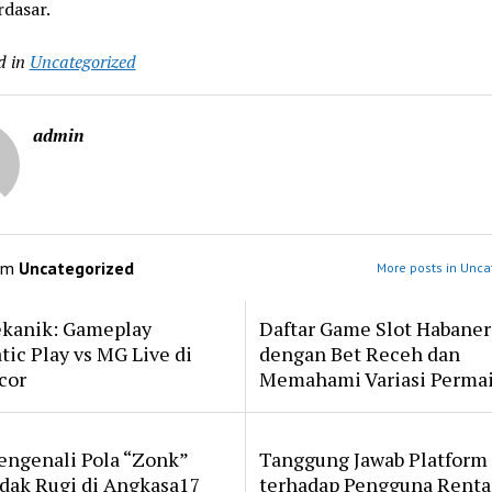
rdasar.
d in
Uncategorized
admin
om
Uncategorized
More posts in Unca
kanik: Gameplay
Daftar Game Slot Habane
ic Play vs MG Live di
dengan Bet Receh dan
cor
Memahami Variasi Perma
engenali Pola “Zonk”
Tanggung Jawab Platform
idak Rugi di Angkasa17
terhadap Pengguna Rent