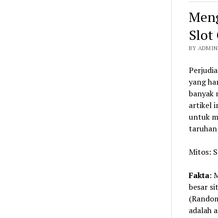
Meng
Slot
BY ADMIN
Perjudia
yang ha
banyak 
artikel 
untuk m
taruhan 
Mitos: S
Fakta
: 
besar si
(Random
adalah a