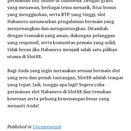
permainan slot online di Indonesia. Dengan grafis
yang menawan, berbagai tema menarik, fitur bonus
yang menggiurkan, serta RTP yang tinggi, slot
Habanero menawarkan pengalaman bermain yang
menyenangkan dan menguntungkan. Ditambah
dengan transaksi yang aman, dukungan pelanggan
yang responsif, serta komunitas pemain yang solid,
tidak heran jika Habanero menjadi salah satu pilihan
utama di Slot88.
Bagi Anda yang ingin merasakan sensasi bermain slot
yang seru dan penuh tantangan, Slot88 adalah tempat
yang tepat. Jadi, tunggu apa lagi? Segera coba
permainan slot Habanero di Slot88 dan temukan
keseruan serta peluang kemenangan besar yang
menanti Anda!
Published in
Uncategorized