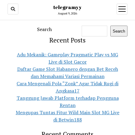
telegramyy
open
menu
August 9, 2026
Search
Search
Recent Posts
Adu Mekanik: Gameplay Pragmatic Play vs MG
Live di Slot Gacor
Daftar Game Slot Habanero dengan Bet Receh
dan Memahami Variasi Permainan
Cara Mengenali Pola “Zonk” Agar Tidak Rugi di
Angkasa17
Tanggung Jawab Platform terhadap Pengguna
Rentan
Mengupas Tuntas Fitur Wild Main Slot MG Live
di Betwin188
Recent Comments