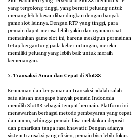
Slot Habanero yang tersedia di Slot88 memiliki RTP
yang tergolong tinggi, yang berarti peluang untuk
menang lebih besar dibandingkan dengan banyak
game slot lainnya. Dengan RTP yang tinggi, para
pemain dapat merasa lebih yakin dan nyaman saat
memainkan game slot ini, karena meskipun permainan
tetap bergantung pada keberuntungan, mereka
memiliki peluang yang lebih baik untuk meraih
kemenangan.
5.
Transaksi Aman dan Cepat di Slot88
Keamanan dan kenyamanan transaksi adalah salah
satu alasan mengapa banyak pemain Indonesia
memilih Slot88 sebagai tempat bermain. Platform ini
menawarkan berbagai metode pembayaran yang cepat
dan aman, sehingga pemain bisa melakukan deposit
dan penarikan tanpa rasa khawatir. Dengan adanya
sistem transaksi yang efisien, pemain bisa lebih fokus