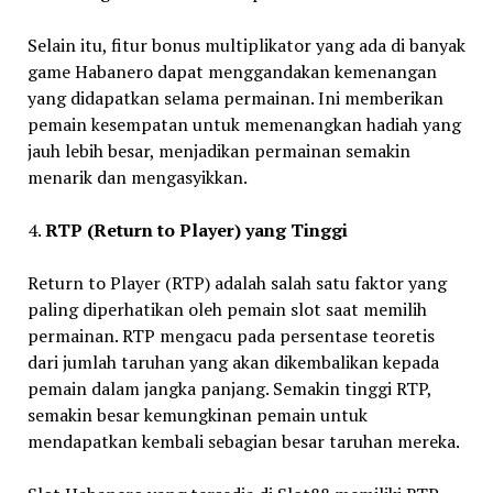
Selain itu, fitur bonus multiplikator yang ada di banyak
game Habanero dapat menggandakan kemenangan
yang didapatkan selama permainan. Ini memberikan
pemain kesempatan untuk memenangkan hadiah yang
jauh lebih besar, menjadikan permainan semakin
menarik dan mengasyikkan.
4.
RTP (Return to Player) yang Tinggi
Return to Player (RTP) adalah salah satu faktor yang
paling diperhatikan oleh pemain slot saat memilih
permainan. RTP mengacu pada persentase teoretis
dari jumlah taruhan yang akan dikembalikan kepada
pemain dalam jangka panjang. Semakin tinggi RTP,
semakin besar kemungkinan pemain untuk
mendapatkan kembali sebagian besar taruhan mereka.