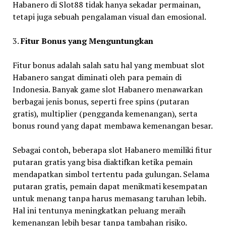
Habanero di Slot88 tidak hanya sekadar permainan,
tetapi juga sebuah pengalaman visual dan emosional.
3.
Fitur Bonus yang Menguntungkan
Fitur bonus adalah salah satu hal yang membuat slot
Habanero sangat diminati oleh para pemain di
Indonesia. Banyak game slot Habanero menawarkan
berbagai jenis bonus, seperti free spins (putaran
gratis), multiplier (pengganda kemenangan), serta
bonus round yang dapat membawa kemenangan besar.
Sebagai contoh, beberapa slot Habanero memiliki fitur
putaran gratis yang bisa diaktifkan ketika pemain
mendapatkan simbol tertentu pada gulungan. Selama
putaran gratis, pemain dapat menikmati kesempatan
untuk menang tanpa harus memasang taruhan lebih.
Hal ini tentunya meningkatkan peluang meraih
kemenangan lebih besar tanpa tambahan risiko.