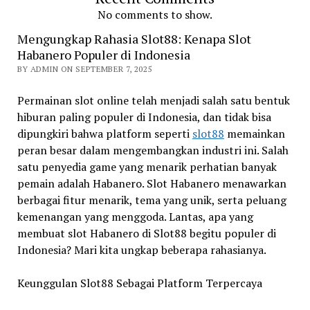
No comments to show.
Mengungkap Rahasia Slot88: Kenapa Slot
Habanero Populer di Indonesia
BY ADMIN ON SEPTEMBER 7, 2025
Permainan slot online telah menjadi salah satu bentuk
hiburan paling populer di Indonesia, dan tidak bisa
dipungkiri bahwa platform seperti
slot88
memainkan
peran besar dalam mengembangkan industri ini. Salah
satu penyedia game yang menarik perhatian banyak
pemain adalah Habanero. Slot Habanero menawarkan
berbagai fitur menarik, tema yang unik, serta peluang
kemenangan yang menggoda. Lantas, apa yang
membuat slot Habanero di Slot88 begitu populer di
Indonesia? Mari kita ungkap beberapa rahasianya.
Keunggulan Slot88 Sebagai Platform Terpercaya