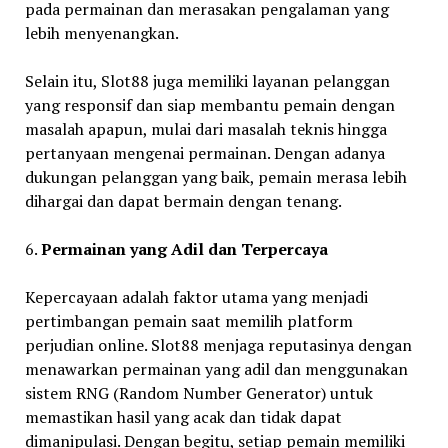
pada permainan dan merasakan pengalaman yang
lebih menyenangkan.
Selain itu, Slot88 juga memiliki layanan pelanggan
yang responsif dan siap membantu pemain dengan
masalah apapun, mulai dari masalah teknis hingga
pertanyaan mengenai permainan. Dengan adanya
dukungan pelanggan yang baik, pemain merasa lebih
dihargai dan dapat bermain dengan tenang.
6.
Permainan yang Adil dan Terpercaya
Kepercayaan adalah faktor utama yang menjadi
pertimbangan pemain saat memilih platform
perjudian online. Slot88 menjaga reputasinya dengan
menawarkan permainan yang adil dan menggunakan
sistem RNG (Random Number Generator) untuk
memastikan hasil yang acak dan tidak dapat
dimanipulasi. Dengan begitu, setiap pemain memiliki