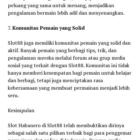
peluang yang sama untuk menang, menjadikan
pengalaman bermain lebih adil dan menyenangkan.
7.
Komunitas Pemain yang Solid
Slot88 juga memiliki komunitas pemain yang solid dan
aktif. Banyak pemain yang berbagi tips, trik, dan
pengalaman mereka melalui forum atau grup media
sosial yang terkait dengan Slot88. Komunitas ini tidak
hanya memberi kesempatan bagi pemain untuk belajar
dan berbagi, tetapi juga menciptakan rasa
kebersamaan yang membuat permainan menjadi lebih
seru.
Kesimpulan
Slot Habanero di Slot88 telah membuktikan dirinya
sebagai salah satu pilihan terbaik bagi para penggemar