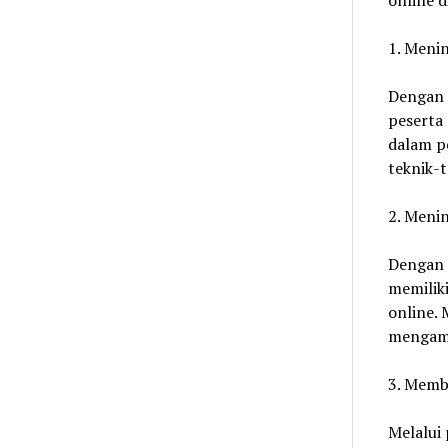
online d
1. Meni
Dengan 
peserta
dalam pe
teknik-
2. Meni
Dengan 
memiliki
online.
mengamb
3. Memb
Melalui 