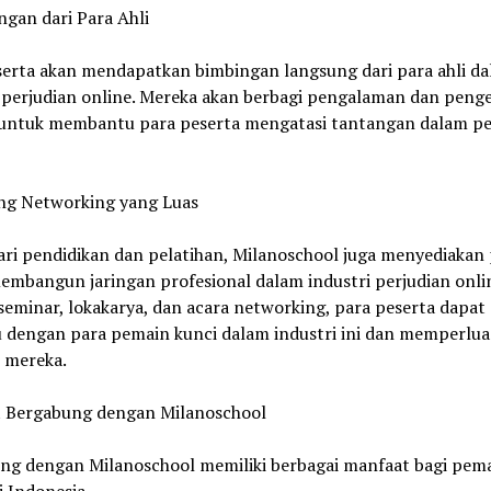
ngan dari Para Ahli
serta akan mendapatkan bimbingan langsung dari para ahli d
i perjudian online. Mereka akan berbagi pengalaman dan peng
untuk membantu para peserta mengatasi tantangan dalam pe
ang Networking yang Luas
ari pendidikan dan pelatihan, Milanoschool juga menyediakan
embangun jaringan profesional dalam industri perjudian onli
seminar, lokakarya, dan acara networking, para peserta dapat
 dengan para pemain kunci dalam industri ini dan memperlua
n mereka.
 Bergabung dengan Milanoschool
ng dengan Milanoschool memiliki berbagai manfaat bagi pema