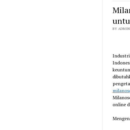
Mila
untu
BY ADMIN 
Industri
Indones
keuntun
dibutuh
pengetah
milanos
Milanos
online d
Mengena