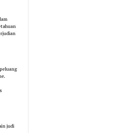
alam
etahuan
rjudian
 peluang
ne.
s
in judi