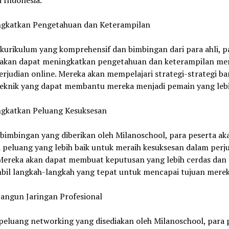
i Indonesia.
ngkatkan Pengetahuan dan Keterampilan
kurikulum yang komprehensif dan bimbingan dari para ahli, p
 akan dapat meningkatkan pengetahuan dan keterampilan me
rjudian online. Mereka akan mempelajari strategi-strategi ba
teknik yang dapat membantu mereka menjadi pemain yang lebi
ngkatkan Peluang Kesuksesan
bimbingan yang diberikan oleh Milanoschool, para peserta ak
 peluang yang lebih baik untuk meraih kesuksesan dalam perj
 Mereka akan dapat membuat keputusan yang lebih cerdas dan
il langkah-langkah yang tepat untuk mencapai tujuan merek
angun Jaringan Profesional
peluang networking yang disediakan oleh Milanoschool, para 