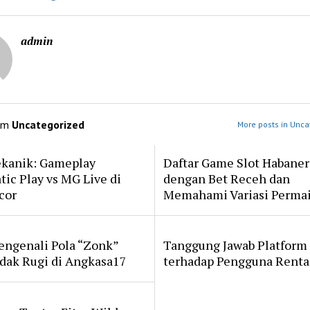
admin
om
Uncategorized
More posts in Unca
kanik: Gameplay
Daftar Game Slot Habane
ic Play vs MG Live di
dengan Bet Receh dan
cor
Memahami Variasi Perma
engenali Pola “Zonk”
Tanggung Jawab Platform
idak Rugi di Angkasa17
terhadap Pengguna Rent