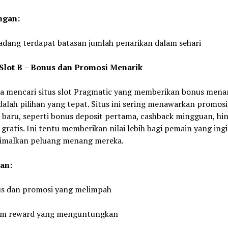
ngan:
adang terdapat batasan jumlah penarikan dalam sehari
 Slot B – Bonus dan Promosi Menarik
da mencari situs slot Pragmatic yang memberikan bonus menari
dalah pilihan yang tepat. Situs ini sering menawarkan promos
baru, seperti bonus deposit pertama, cashback mingguan, hi
gratis. Ini tentu memberikan nilai lebih bagi pemain yang ing
malkan peluang menang mereka.
an:
s dan promosi yang melimpah
em reward yang menguntungkan