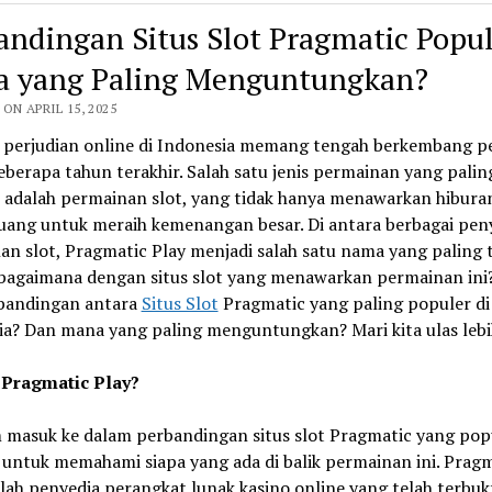
andingan Situs Slot Pragmatic Popul
 yang Paling Menguntungkan?
ON APRIL 15, 2025
i perjudian online di Indonesia memang tengah berkembang p
berapa tahun terakhir. Salah satu jenis permainan yang palin
 adalah permainan slot, yang tidak hanya menawarkan hiburan
luang untuk meraih kemenangan besar. Di antara berbagai pen
n slot, Pragmatic Play menjadi salah satu nama yang paling t
 bagaimana dengan situs slot yang menawarkan permainan ini
rbandingan antara
Situs Slot
Pragmatic yang paling populer di
ia? Dan mana yang paling menguntungkan? Mari kita ulas lebi
 Pragmatic Play?
 masuk ke dalam perbandingan situs slot Pragmatic yang popu
 untuk memahami siapa yang ada di balik permainan ini. Prag
lah penyedia perangkat lunak kasino online yang telah terbuk