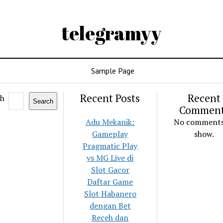
telegramyy
Sample Page
Recent Posts
Recent
ch
Search
Commen
Adu Mekanik:
No comments
Gameplay
show.
Pragmatic Play
vs MG Live di
Slot Gacor
Daftar Game
Slot Habanero
dengan Bet
Receh dan