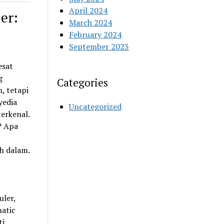
April 2024
er:
March 2024
February 2024
September 2023
esat
g
Categories
, tetapi
yedia
Uncategorized
erkenal.
? Apa
h dalam.
ler,
matic
ti