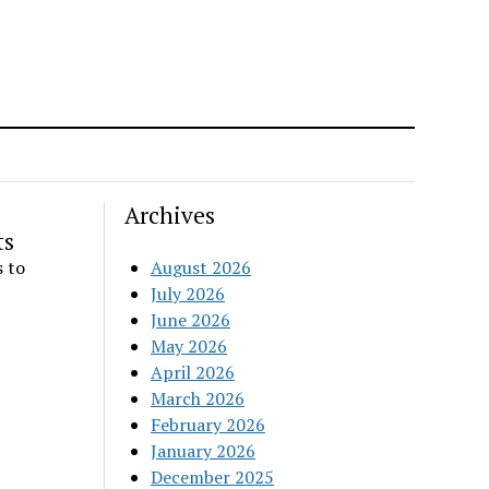
Archives
ts
 to
August 2026
July 2026
June 2026
May 2026
April 2026
March 2026
February 2026
January 2026
December 2025