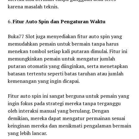
karena masalah teknis.
6.
Fitur Auto Spin dan Pengaturan Waktu
Buka77 Slot juga menyediakan fitur auto spin yang
memudahkan pemain untuk bermain tanpa harus
menekan tombol setiap kali putaran dimulai. Fitur ini
memungkinkan pemain untuk mengatur jumlah
putaran otomatis yang diinginkan, serta menetapkan
batasan tertentu seperti batas taruhan atau jumlah
kemenangan yang ingin dicapai.
Fitur auto spin ini sangat berguna untuk pemain yang
ingin fokus pada strategi mereka tanpa terganggu
oleh interaksi manual yang berulang. Dengan
demikian, mereka dapat mengatur permainan sesuai
keinginan mereka dan menikmati pengalaman bermain
yang lebih lancar.