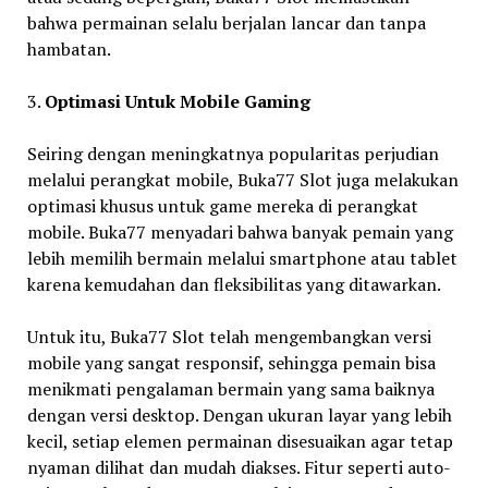
bahwa permainan selalu berjalan lancar dan tanpa
hambatan.
3.
Optimasi Untuk Mobile Gaming
Seiring dengan meningkatnya popularitas perjudian
melalui perangkat mobile, Buka77 Slot juga melakukan
optimasi khusus untuk game mereka di perangkat
mobile. Buka77 menyadari bahwa banyak pemain yang
lebih memilih bermain melalui smartphone atau tablet
karena kemudahan dan fleksibilitas yang ditawarkan.
Untuk itu, Buka77 Slot telah mengembangkan versi
mobile yang sangat responsif, sehingga pemain bisa
menikmati pengalaman bermain yang sama baiknya
dengan versi desktop. Dengan ukuran layar yang lebih
kecil, setiap elemen permainan disesuaikan agar tetap
nyaman dilihat dan mudah diakses. Fitur seperti auto-