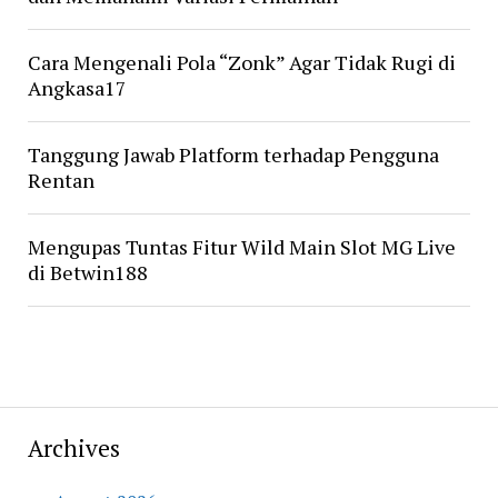
Cara Mengenali Pola “Zonk” Agar Tidak Rugi di
Angkasa17
Tanggung Jawab Platform terhadap Pengguna
Rentan
Mengupas Tuntas Fitur Wild Main Slot MG Live
di Betwin188
Archives