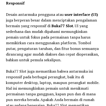
Responsif
Desain antarmuka pengguna atau
user interface (UI)
juga berperan besar dalam menciptakan pengalaman
bermain yang responsif di
Buka77 Slot
. UI yang
sederhana dan mudah dipahami memungkinkan
pemain untuk fokus pada permainan tanpa harus
memikirkan cara menggunakan platform. Tombol
putar, pengaturan taruhan, dan fitur bonus semuanya
dirancang agar mudah diakses dan cepat dioperasikan,
bahkan untuk pemula sekalipun.
Buka77 Slot juga memastikan bahwa antarmuka ini
responsif pada berbagai perangkat, baik itu di
komputer desktop, laptop, maupun perangkat mobile.
Hal ini memungkinkan pemain untuk menikmati
permainan tanpa gangguan, kapan pun dan di mana
pun mereka berada. Apakah Anda bermain di rumah
atau sedang bepergian, Buka77 Slot memastikan