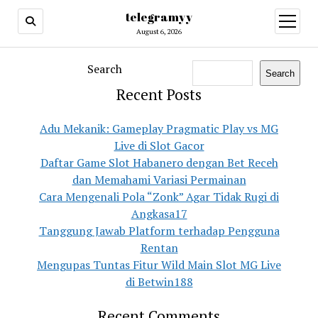
telegramyy
open
menu
August 6, 2026
Search
Search
Recent Posts
Adu Mekanik: Gameplay Pragmatic Play vs MG
Live di Slot Gacor
Daftar Game Slot Habanero dengan Bet Receh
dan Memahami Variasi Permainan
Cara Mengenali Pola “Zonk” Agar Tidak Rugi di
Angkasa17
Tanggung Jawab Platform terhadap Pengguna
Rentan
Mengupas Tuntas Fitur Wild Main Slot MG Live
di Betwin188
Recent Comments