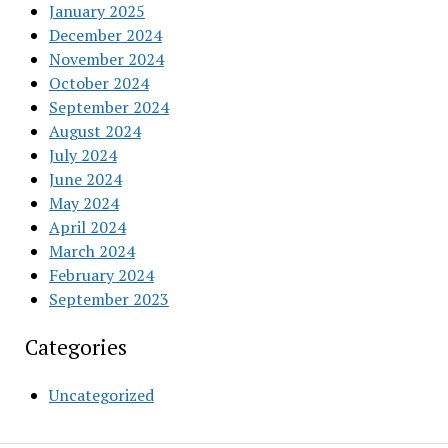
January 2025
December 2024
November 2024
October 2024
September 2024
August 2024
July 2024
June 2024
May 2024
April 2024
March 2024
February 2024
September 2023
Categories
Uncategorized