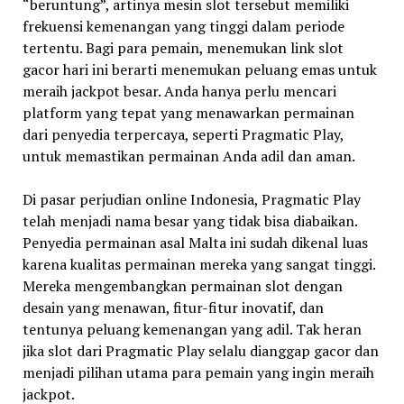
“beruntung”, artinya mesin slot tersebut memiliki
frekuensi kemenangan yang tinggi dalam periode
tertentu. Bagi para pemain, menemukan link slot
gacor hari ini berarti menemukan peluang emas untuk
meraih jackpot besar. Anda hanya perlu mencari
platform yang tepat yang menawarkan permainan
dari penyedia terpercaya, seperti Pragmatic Play,
untuk memastikan permainan Anda adil dan aman.
Di pasar perjudian online Indonesia, Pragmatic Play
telah menjadi nama besar yang tidak bisa diabaikan.
Penyedia permainan asal Malta ini sudah dikenal luas
karena kualitas permainan mereka yang sangat tinggi.
Mereka mengembangkan permainan slot dengan
desain yang menawan, fitur-fitur inovatif, dan
tentunya peluang kemenangan yang adil. Tak heran
jika slot dari Pragmatic Play selalu dianggap gacor dan
menjadi pilihan utama para pemain yang ingin meraih
jackpot.