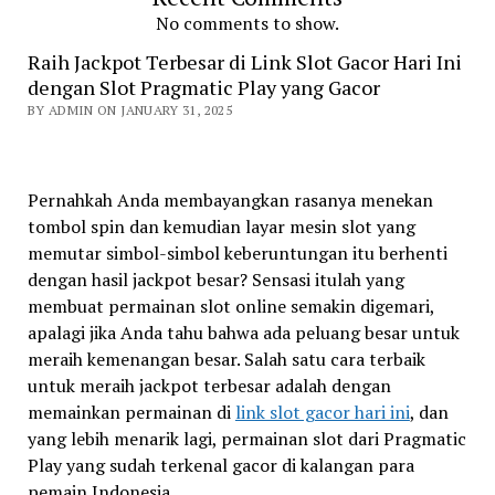
No comments to show.
Raih Jackpot Terbesar di Link Slot Gacor Hari Ini
dengan Slot Pragmatic Play yang Gacor
BY ADMIN ON JANUARY 31, 2025
Pernahkah Anda membayangkan rasanya menekan
tombol spin dan kemudian layar mesin slot yang
memutar simbol-simbol keberuntungan itu berhenti
dengan hasil jackpot besar? Sensasi itulah yang
membuat permainan slot online semakin digemari,
apalagi jika Anda tahu bahwa ada peluang besar untuk
meraih kemenangan besar. Salah satu cara terbaik
untuk meraih jackpot terbesar adalah dengan
memainkan permainan di
link slot gacor hari ini
, dan
yang lebih menarik lagi, permainan slot dari Pragmatic
Play yang sudah terkenal gacor di kalangan para
pemain Indonesia.