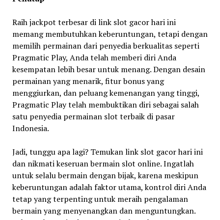
Raih jackpot terbesar di link slot gacor hari ini
memang membutuhkan keberuntungan, tetapi dengan
memilih permainan dari penyedia berkualitas seperti
Pragmatic Play, Anda telah memberi diri Anda
kesempatan lebih besar untuk menang. Dengan desain
permainan yang menarik, fitur bonus yang
menggiurkan, dan peluang kemenangan yang tinggi,
Pragmatic Play telah membuktikan diri sebagai salah
satu penyedia permainan slot terbaik di pasar
Indonesia.
Jadi, tunggu apa lagi? Temukan link slot gacor hari ini
dan nikmati keseruan bermain slot online. Ingatlah
untuk selalu bermain dengan bijak, karena meskipun
keberuntungan adalah faktor utama, kontrol diri Anda
tetap yang terpenting untuk meraih pengalaman
bermain yang menyenangkan dan menguntungkan.