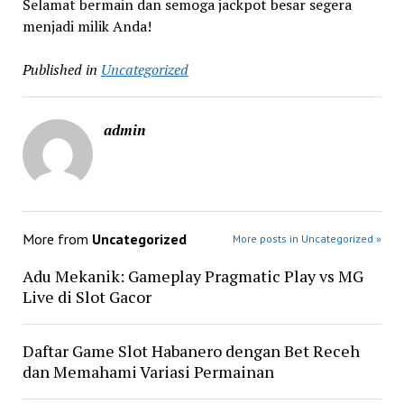
Selamat bermain dan semoga jackpot besar segera
menjadi milik Anda!
Published in
Uncategorized
admin
More from
Uncategorized
More posts in Uncategorized »
Adu Mekanik: Gameplay Pragmatic Play vs MG
Live di Slot Gacor
Daftar Game Slot Habanero dengan Bet Receh
dan Memahami Variasi Permainan