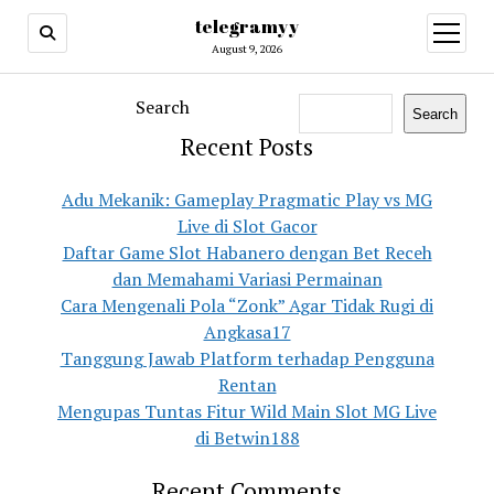
telegramyy
open
menu
August 9, 2026
Search
Search
Recent Posts
Adu Mekanik: Gameplay Pragmatic Play vs MG
Live di Slot Gacor
Daftar Game Slot Habanero dengan Bet Receh
dan Memahami Variasi Permainan
Cara Mengenali Pola “Zonk” Agar Tidak Rugi di
Angkasa17
Tanggung Jawab Platform terhadap Pengguna
Rentan
Mengupas Tuntas Fitur Wild Main Slot MG Live
di Betwin188
Recent Comments