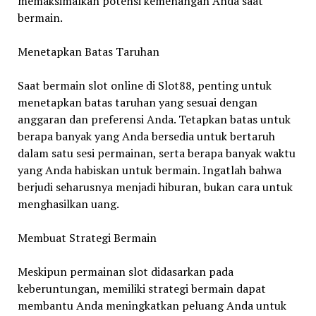
memaksimalkan potensi kemenangan Anda saat
bermain.
Menetapkan Batas Taruhan
Saat bermain slot online di Slot88, penting untuk
menetapkan batas taruhan yang sesuai dengan
anggaran dan preferensi Anda. Tetapkan batas untuk
berapa banyak yang Anda bersedia untuk bertaruh
dalam satu sesi permainan, serta berapa banyak waktu
yang Anda habiskan untuk bermain. Ingatlah bahwa
berjudi seharusnya menjadi hiburan, bukan cara untuk
menghasilkan uang.
Membuat Strategi Bermain
Meskipun permainan slot didasarkan pada
keberuntungan, memiliki strategi bermain dapat
membantu Anda meningkatkan peluang Anda untuk