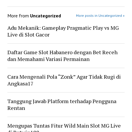
More from
Uncategorized
More posts in Uncategorized »
Adu Mekanik: Gameplay Pragmatic Play vs MG
Live di Slot Gacor
Daftar Game Slot Habanero dengan Bet Receh
dan Memahami Variasi Permainan
Cara Mengenali Pola “Zonk” Agar Tidak Rugi di
Angkasa17
Tanggung Jawab Platform terhadap Pengguna
Rentan
Mengupas Tuntas Fitur Wild Main Slot MG Live