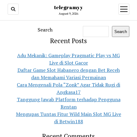
telegramyy
open
menu
August 9, 2026
Search
Search
Recent Posts
Adu Mekanik: Gameplay Pragmatic Play vs MG
Live di Slot Gacor
Daftar Game Slot Habanero dengan Bet Receh
dan Memahami Variasi Permainan
Cara Mengenali Pola “Zonk” Agar Tidak Rugi di
Angkasa17
Tanggung Jawab Platform terhadap Pengguna
Rentan
Mengupas Tuntas Fitur Wild Main Slot MG Live
di Betwin188
Recent Comments