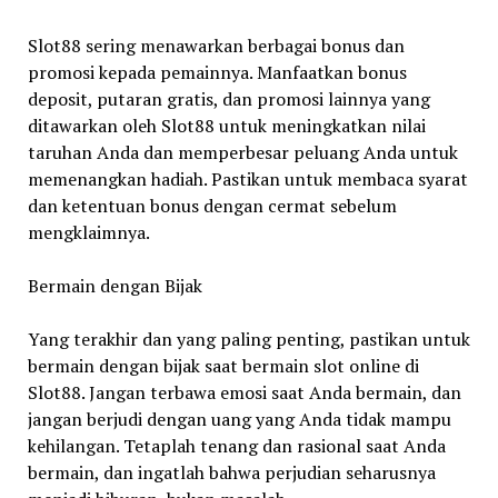
Slot88 sering menawarkan berbagai bonus dan
promosi kepada pemainnya. Manfaatkan bonus
deposit, putaran gratis, dan promosi lainnya yang
ditawarkan oleh Slot88 untuk meningkatkan nilai
taruhan Anda dan memperbesar peluang Anda untuk
memenangkan hadiah. Pastikan untuk membaca syarat
dan ketentuan bonus dengan cermat sebelum
mengklaimnya.
Bermain dengan Bijak
Yang terakhir dan yang paling penting, pastikan untuk
bermain dengan bijak saat bermain slot online di
Slot88. Jangan terbawa emosi saat Anda bermain, dan
jangan berjudi dengan uang yang Anda tidak mampu
kehilangan. Tetaplah tenang dan rasional saat Anda
bermain, dan ingatlah bahwa perjudian seharusnya