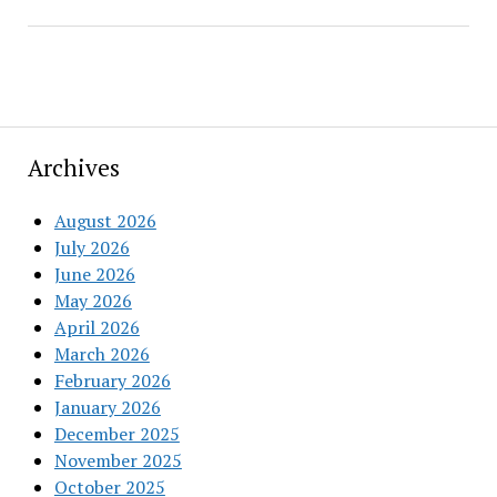
Archives
August 2026
July 2026
June 2026
May 2026
April 2026
March 2026
February 2026
January 2026
December 2025
November 2025
October 2025