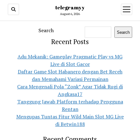
telegramyy
open
menu
August 6, 2026
Search
Search
Recent Posts
Adu Mekanik: Gameplay Pragmatic Play vs MG
Live di Slot Gacor
Daftar Game Slot Habanero dengan Bet Receh
dan Memahami Variasi Permainan
Cara Mengenali Pola “Zonk” Agar Tidak Rugi di
Angkasa17
Tanggung Jawab Platform terhadap Pengguna
Rentan
Mengupas Tuntas Fitur Wild Main Slot MG Live
di Betwin188
Recent Comments