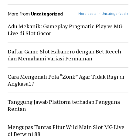
More from
Uncategorized
More posts in Uncategorized »
Adu Mekanik: Gameplay Pragmatic Play vs MG
Live di Slot Gacor
Daftar Game Slot Habanero dengan Bet Receh
dan Memahami Variasi Permainan
Cara Mengenali Pola “Zonk” Agar Tidak Rugi di
Angkasa17
Tanggung Jawab Platform terhadap Pengguna
Rentan
Mengupas Tuntas Fitur Wild Main Slot MG Live
di Betwin188