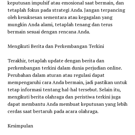
keputusan impulsif atau emosional saat bermain, dan
tetaplah fokus pada strategi Anda. Jangan terpancing
oleh kesuksesan sementara atau kegagalan yang
mungkin Anda alami, tetaplah tenang dan terus
bermain sesuai dengan rencana Anda.
Mengikuti Berita dan Perkembangan Terkini
Terakhir, tetaplah update dengan berita dan
perkembangan terkini dalam dunia perjudian online.
Perubahan dalam aturan atau regulasi dapat
mempengaruhi cara Anda bermain, jadi pastikan untuk
tetap informasi tentang hal-hal tersebut. Selain itu,
mengikuti berita olahraga dan peristiwa terkini juga
dapat membantu Anda membuat keputusan yang lebih
cerdas saat bertaruh pada acara olahraga.
Kesimpulan