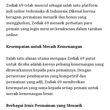
Zodiak 69 telah muncul sebagai salah satu platform
judi online terkemuka di Indonesia. Dikenal karena
beragam permainan menarik dan bonus yang
menggiurkan, Zodiak 69 menarik perhatian para
pemain yang ingin mencari kesuksesan dalam taruhan
online.
Kesempatan untuk Meraih Kemenangan
Salah satu alasan utama mengapa Zodiak 69 patut
untuk dicoba adalah karena peluang kemenangan yang
ditawarkannya kepada para pemainnya. Dengan
persentase pembayaran yang kompetitif dan
permainan yang adil, Zodiak 69 memberikan
kesempatan yang sama kepada setiap pemain untuk
meraih kemenangan besar.
Berbagai Jenis Permainan yang Menarik