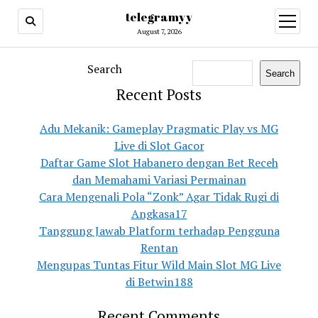
telegramyy
open
menu
August 7, 2026
Search
Search
Recent Posts
Adu Mekanik: Gameplay Pragmatic Play vs MG
Live di Slot Gacor
Daftar Game Slot Habanero dengan Bet Receh
dan Memahami Variasi Permainan
Cara Mengenali Pola “Zonk” Agar Tidak Rugi di
Angkasa17
Tanggung Jawab Platform terhadap Pengguna
Rentan
Mengupas Tuntas Fitur Wild Main Slot MG Live
di Betwin188
Recent Comments