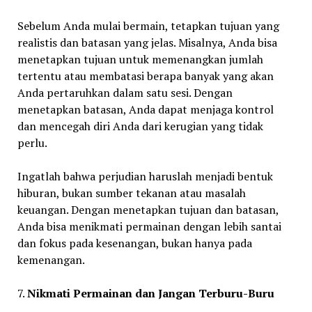
Sebelum Anda mulai bermain, tetapkan tujuan yang
realistis dan batasan yang jelas. Misalnya, Anda bisa
menetapkan tujuan untuk memenangkan jumlah
tertentu atau membatasi berapa banyak yang akan
Anda pertaruhkan dalam satu sesi. Dengan
menetapkan batasan, Anda dapat menjaga kontrol
dan mencegah diri Anda dari kerugian yang tidak
perlu.
Ingatlah bahwa perjudian haruslah menjadi bentuk
hiburan, bukan sumber tekanan atau masalah
keuangan. Dengan menetapkan tujuan dan batasan,
Anda bisa menikmati permainan dengan lebih santai
dan fokus pada kesenangan, bukan hanya pada
kemenangan.
7.
Nikmati Permainan dan Jangan Terburu-Buru