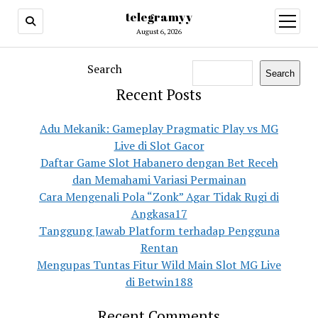
telegramyy
open
menu
August 6, 2026
Search
Search
Recent Posts
Adu Mekanik: Gameplay Pragmatic Play vs MG
Live di Slot Gacor
Daftar Game Slot Habanero dengan Bet Receh
dan Memahami Variasi Permainan
Cara Mengenali Pola “Zonk” Agar Tidak Rugi di
Angkasa17
Tanggung Jawab Platform terhadap Pengguna
Rentan
Mengupas Tuntas Fitur Wild Main Slot MG Live
di Betwin188
Recent Comments