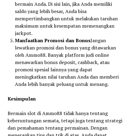
bermain Anda. Di sisi lain, jika Anda memiliki
saldo yang lebih besar, Anda bisa
mempertimbangkan untuk melakukan taruhan
maksimum untuk kesempatan memenangkan
jackpot.
Manfaatkan Promosi dan Bonus
Jangan
lewatkan promosi dan bonus yang ditawarkan
oleh Ammo88. Banyak platform judi online
menawarkan bonus deposit, cashback, atau
promosi spesial lainnya yang dapat
meningkatkan nilai taruhan Anda dan memberi
Anda lebih banyak peluang untuk menang.
Kesimpulan
Bermain slot di Ammo88 tidak hanya tentang
keberuntungan semata, tetapi juga tentang strategi
dan pemahaman tentang permainan. Dengan
menerapkan tips dan trik di atas, Anda dapat