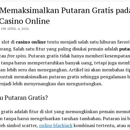
 Memaksimalkan Putaran Gratis pad
 Casino Online
ON APRIL 4, 2026
 slot di
casino online
tentu menjadi salah satu hiburan favori
rang. Salah satu fitur yang paling disukai pemain adalah
puta
tau
free spins
. Putaran gratis tidak hanya memberi kesempata
tanpa harus mempertaruhkan banyak uang, tetapi juga mem
an lebih seru dan menegangkan. Artikel ini akan membahas ti
i untuk memaksimalkan putaran gratis sehingga pengalaman 
njadi lebih menyenangkan dan menguntungkan.
u Putaran Gratis?
 gratis adalah fitur di slot yang memungkinkan pemain memu
n tanpa harus mengeluarkan taruhan tambahan. Putaran ini b
leh simbol scatter,
online blackjack
kombinasi tertentu, atau m