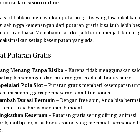
romosi dari
casino online
.
a slot bahkan menawarkan putaran gratis yang bisa dikalikan
r
, sehingga kemenangan dari putaran gratis bisa jauh lebih be
 putaran biasa. Memahami cara kerja fitur ini menjadi kunci a
maksimalkan setiap kesempatan yang ada.
at Putaran Gratis
ang Menang Tanpa Risiko
– Karena tidak menggunakan sal
, setiap kemenangan dari putaran gratis adalah bonus murni.
elajari Pola Slot
– Putaran gratis memberi kesempatan un
hami simbol, garis pembayaran, dan fitur bonus.
ambah Durasi Bermain
– Dengan free spin, Anda bisa berma
h lama tanpa harus menambah modal.
ngkatkan Keseruan
– Putaran gratis sering diiringi animasi
rik, multiplier, atau bonus round yang membuat permainan l
p.