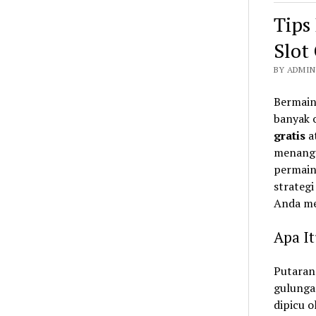
Tips
Slot
BY ADMIN 
Bermain
banyak o
gratis
a
menang 
permain
strateg
Anda me
Apa It
Putaran
gulunga
dipicu o