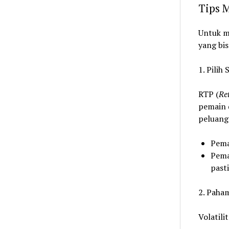
Tips 
Untuk me
yang bis
1. Pilih
RTP (
Ret
pemain 
peluang
Pema
Pema
pasti
2. Paham
Volatil