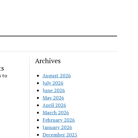
Archives
ts
 to
August 2026
July 2026
June 2026
May 2026
April 2026
March 2026
February 2026
January 2026
December 2025