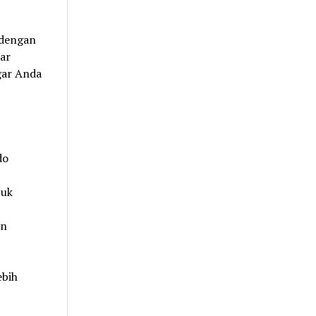
 dengan
sar
gar Anda
do
tuk
in
ebih