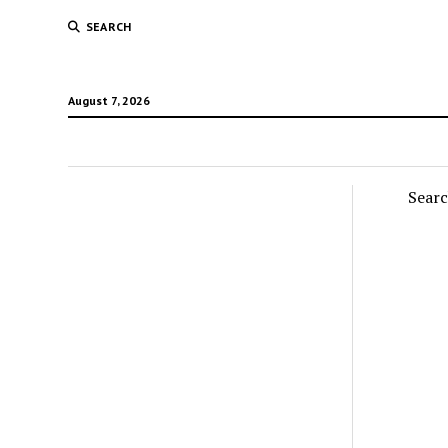
SEARCH
August 7, 2026
Sear