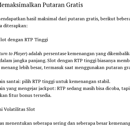
Memaksimalkan Putaran Gratis
ndapatkan hasil maksimal dari putaran gratis, berikut beber
a diterapkan:
 Slot dengan RTP Tinggi
urn to Player
) adalah persentase kemenangan yang dikembalik
dalam jangka panjang. Slot dengan RTP tinggi biasanya memb
 menang lebih besar, termasuk saat menggunakan putaran gra
in santai: pilih RTP tinggi untuk kemenangan stabil.
in yang mengejar jackpot: RTP sedang masih bisa dicoba, tapi
kan fitur bonus tersedia.
i Volatilitas Slot
itas menentukan seberapa sering dan seberapa besar kemenan