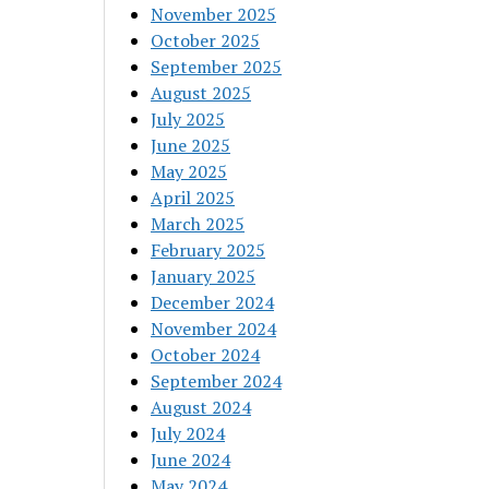
November 2025
October 2025
September 2025
August 2025
July 2025
June 2025
May 2025
April 2025
March 2025
February 2025
January 2025
December 2024
November 2024
October 2024
September 2024
August 2024
July 2024
June 2024
May 2024